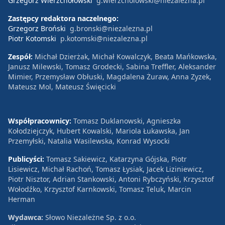
Grzegorz Wierzchołowski
g.wierzcholowski@niezalezna.pl
Zastępcy redaktora naczelnego:
Grzegorz Broński
g.bronski@niezalezna.pl
Piotr Kotomski
p.kotomski@niezalezna.pl
Zespół:
Michał Dzierżak, Michał Kowalczyk, Beata Mańkowska,
Janusz Milewski, Tomasz Grodecki, Sabina Treffler, Aleksander
Mimier, Przemysław Obłuski, Magdalena Żuraw, Anna Zyzek,
Mateusz Mol, Mateusz Święcicki
Współpracownicy:
Tomasz Duklanowski, Agnieszka
Kołodziejczyk, Hubert Kowalski, Mariola Łukawska, Jan
Przemyłski, Natalia Wasilewska, Konrad Wysocki
Publicyści:
Tomasz Sakiewicz, Katarzyna Gójska, Piotr
Lisiewicz, Michał Rachoń, Tomasz Łysiak, Jacek Liziniewicz,
Piotr Nisztor, Adrian Stankowski, Antoni Rybczyński, Krzysztof
Wołodźko, Krzysztof Karnkowski, Tomasz Teluk, Marcin
Herman
Wydawca:
Słowo Niezależne Sp. z o.o.