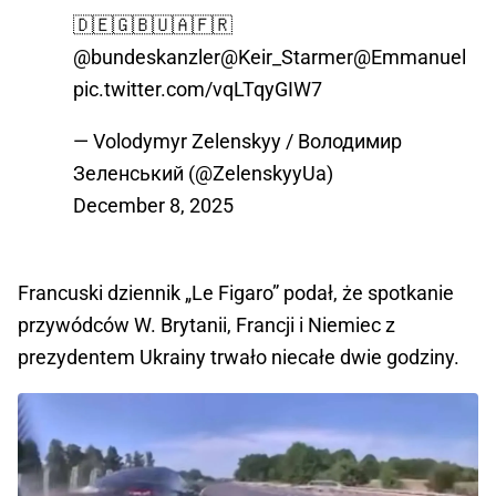
🇩🇪🇬🇧🇺🇦🇫🇷
@bundeskanzler
@Keir_Starmer
@EmmanuelMa
pic.twitter.com/vqLTqyGIW7
— Volodymyr Zelenskyy / Володимир
Зеленський (@ZelenskyyUa)
December 8, 2025
Francuski dziennik „Le Figaro” podał, że spotkanie
przywódców W. Brytanii, Francji i Niemiec z
prezydentem Ukrainy trwało niecałe dwie godziny.