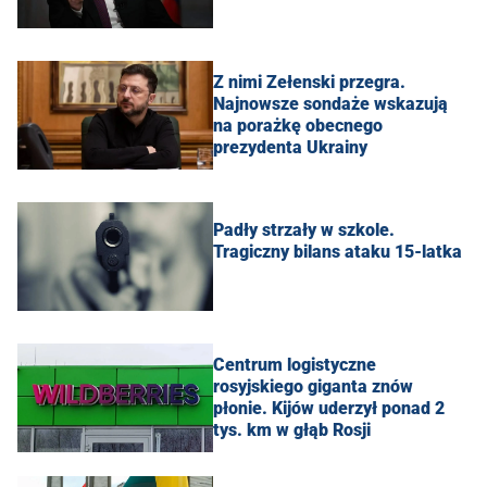
Z nimi Zełenski przegra.
Najnowsze sondaże wskazują
na porażkę obecnego
prezydenta Ukrainy
Padły strzały w szkole.
Tragiczny bilans ataku 15-latka
Centrum logistyczne
rosyjskiego giganta znów
płonie. Kijów uderzył ponad 2
tys. km w głąb Rosji