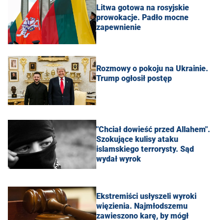
Litwa gotowa na rosyjskie
prowokacje. Padło mocne
zapewnienie
Rozmowy o pokoju na Ukrainie.
Trump ogłosił postęp
"Chciał dowieść przed Allahem".
Szokujące kulisy ataku
islamskiego terrorysty. Sąd
wydał wyrok
Ekstremiści usłyszeli wyroki
więzienia. Najmłodszemu
zawieszono karę, by mógł