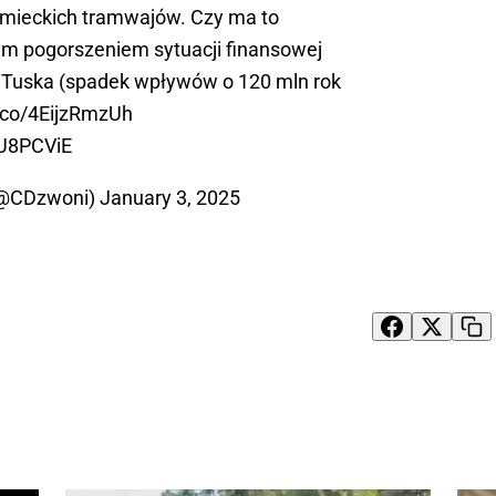
emieckich tramwajów. Czy ma to
m pogorszeniem sytuacji finansowej
 Tuska (spadek wpływów o 120 mln rok
t.co/4EijzRmzUh
eU8PCViE
(@CDzwoni)
January 3, 2025