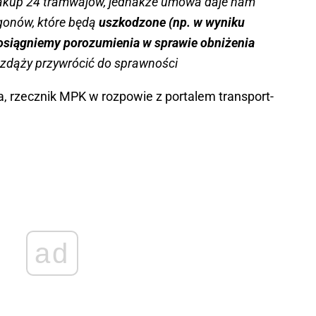
zakup 24 tramwajów, jednakże umowa daje nam
gonów, które będą
uszkodzone (np. w wyniku
 osiągniemy porozumienia w sprawie obniżenia
e zdąży przywrócić do sprawności
 rzecznik MPK w rozpowie z portalem transport-
ad