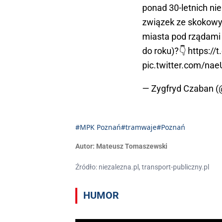
ponad 30-letnich ni
związek ze skokowy
miasta pod rządami
do roku)?👇
https://
pic.twitter.com/na
— Zygfryd Czaban 
#MPK Poznań
#tramwaje
#Poznań
Autor:
Mateusz Tomaszewski
Źródło: niezalezna.pl, transport-publiczny.pl
HUMOR