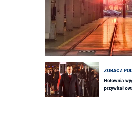
MPK Poznań
ZOBACZ PO
Hołownia wy
przywitał ow