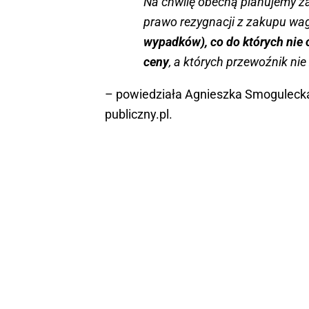
Na chwilę obecną planujemy 
prawo rezygnacji z zakupu wa
wypadków), co do których nie
ceny
, a których przewoźnik ni
– powiedziała Agnieszka Smogulecka,
publiczny.pl.