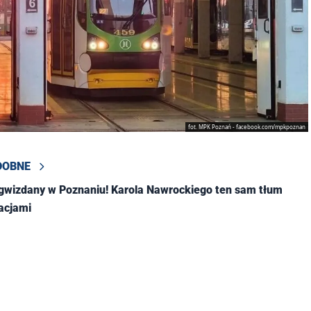
fot. MPK Poznań - facebook.com/mpkpoznan
DOBNE
gwizdany w Poznaniu! Karola Nawrockiego ten sam tłum
acjami