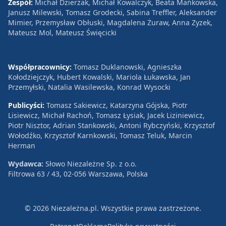
Zespół:
Michał Dzierżak, Michał Kowalczyk, Beata Mańkowska,
Janusz Milewski, Tomasz Grodecki, Sabina Treffler, Aleksander
Mimier, Przemysław Obłuski, Magdalena Żuraw, Anna Zyzek,
Mateusz Mol, Mateusz Święcicki
Współpracownicy:
Tomasz Duklanowski, Agnieszka
Kołodziejczyk, Hubert Kowalski, Mariola Łukawska, Jan
Przemyłski, Natalia Wasilewska, Konrad Wysocki
Publicyści:
Tomasz Sakiewicz, Katarzyna Gójska, Piotr
Lisiewicz, Michał Rachoń, Tomasz Łysiak, Jacek Liziniewicz,
Piotr Nisztor, Adrian Stankowski, Antoni Rybczyński, Krzysztof
Wołodźko, Krzysztof Karnkowski, Tomasz Teluk, Marcin
Herman
Wydawca:
Słowo Niezależne Sp. z o.o.
Filtrowa 63 / 43, 02-056 Warszawa, Polska
© 2026 Niezależna.pl. Wszystkie prawa zastrzeżone.