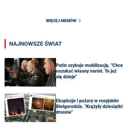
WIĘCEJ MEMÓW
NAJNOWSZE ŚWIAT
Putin szykuje mobilizację. "Chce
oszukać własny naród. To już
się dzieje"
Eksplozje i pożary w rosyjskim
Biełgorodzie. "Krążyły dziesiątki
dronów"