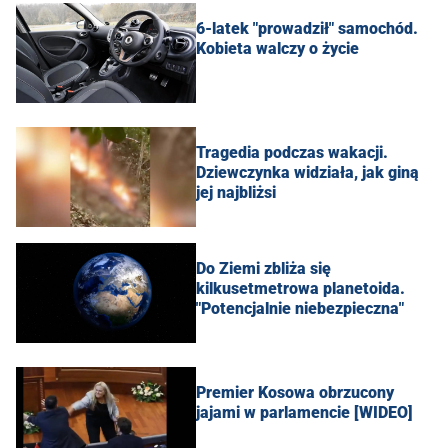
6-latek "prowadził" samochód.
Kobieta walczy o życie
Tragedia podczas wakacji.
Dziewczynka widziała, jak giną
jej najbliżsi
Do Ziemi zbliża się
kilkusetmetrowa planetoida.
"Potencjalnie niebezpieczna"
Premier Kosowa obrzucony
jajami w parlamencie [WIDEO]