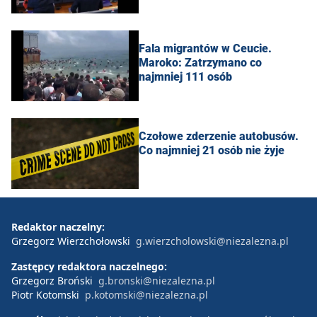
Fala migrantów w Ceucie.
Maroko: Zatrzymano co
najmniej 111 osób
Czołowe zderzenie autobusów.
Co najmniej 21 osób nie żyje
Redaktor naczelny:
Grzegorz Wierzchołowski
g.wierzcholowski@niezalezna.pl
Zastępcy redaktora naczelnego:
Grzegorz Broński
g.bronski@niezalezna.pl
Piotr Kotomski
p.kotomski@niezalezna.pl