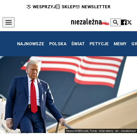
WESPRZYJ
SKLEP
NEWSLETTER
NAJNOWSZE
POLSKA
ŚWIAT
PETYCJE
MEMY
G
Facebook/@Donald_Trump - kolaż własny - am - niezalezna.pl
Donald Trump