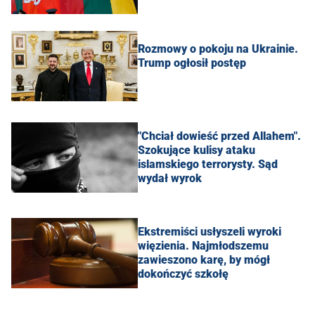
Rozmowy o pokoju na Ukrainie.
Trump ogłosił postęp
"Chciał dowieść przed Allahem".
Szokujące kulisy ataku
islamskiego terrorysty. Sąd
wydał wyrok
Ekstremiści usłyszeli wyroki
więzienia. Najmłodszemu
zawieszono karę, by mógł
dokończyć szkołę