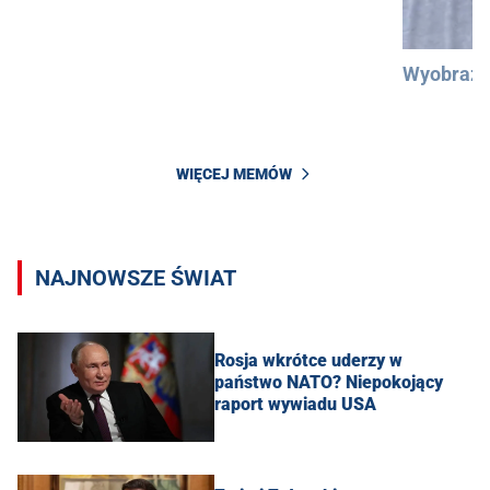
Wyobraźc
WIĘCEJ MEMÓW
NAJNOWSZE ŚWIAT
Rosja wkrótce uderzy w
państwo NATO? Niepokojący
raport wywiadu USA