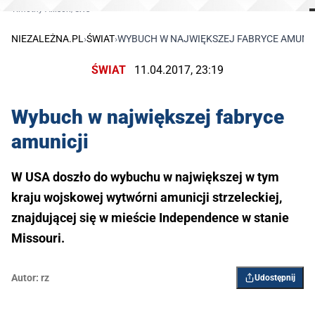
Timothy Allison/SXC
NIEZALEŻNA.PL
›
ŚWIAT
›
WYBUCH W NAJWIĘKSZEJ FABRYCE AMUNIC
ŚWIAT
11.04.2017, 23:19
Wybuch w największej fabryce
amunicji
W USA doszło do wybuchu w największej w tym
kraju wojskowej wytwórni amunicji strzeleckiej,
znajdującej się w mieście Independence w stanie
Missouri.
Autor:
rz
Udostępnij