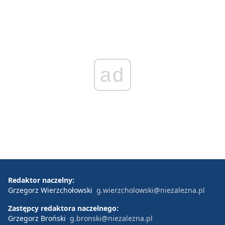
ad
Redaktor naczelny:
Grzegorz Wierzchołowski
g.wierzcholowski@niezalezna.pl
Zastępcy redaktora naczelnego:
Grzegorz Broński
g.bronski@niezalezna.pl