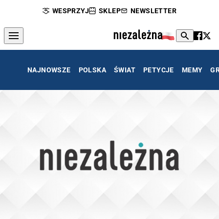
WESPRZYJ
SKLEP
NEWSLETTER
NAJNOWSZE
POLSKA
ŚWIAT
PETYCJE
MEMY
G