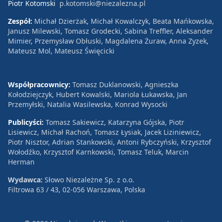
Piotr Kotomski
p.kotomski@niezalezna.pl
Zespół:
Michał Dzierżak, Michał Kowalczyk, Beata Mańkowska,
Janusz Milewski, Tomasz Grodecki, Sabina Treffler, Aleksander
Mimier, Przemysław Obłuski, Magdalena Żuraw, Anna Zyzek,
Mateusz Mol, Mateusz Święcicki
Współpracownicy:
Tomasz Duklanowski, Agnieszka
Kołodziejczyk, Hubert Kowalski, Mariola Łukawska, Jan
Przemyłski, Natalia Wasilewska, Konrad Wysocki
Publicyści:
Tomasz Sakiewicz, Katarzyna Gójska, Piotr
Lisiewicz, Michał Rachoń, Tomasz Łysiak, Jacek Liziniewicz,
Piotr Nisztor, Adrian Stankowski, Antoni Rybczyński, Krzysztof
Wołodźko, Krzysztof Karnkowski, Tomasz Teluk, Marcin
Herman
Wydawca:
Słowo Niezależne Sp. z o.o.
Filtrowa 63 / 43, 02-056 Warszawa, Polska