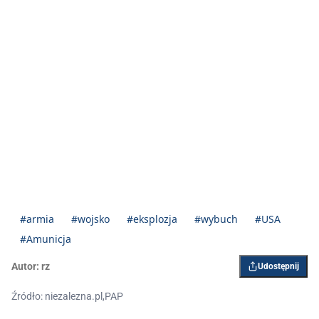
#armia
#wojsko
#eksplozja
#wybuch
#USA
#Amunicja
Autor:
rz
Udostępnij
Źródło: niezalezna.pl,PAP