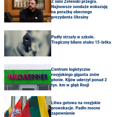
Z nimi Zełenski przegra.
Najnowsze sondaże wskazują
na porażkę obecnego
prezydenta Ukrainy
Padły strzały w szkole.
Tragiczny bilans ataku 15-latka
Centrum logistyczne
rosyjskiego giganta znów
płonie. Kijów uderzył ponad 2
tys. km w głąb Rosji
Litwa gotowa na rosyjskie
prowokacje. Padło mocne
zapewnienie