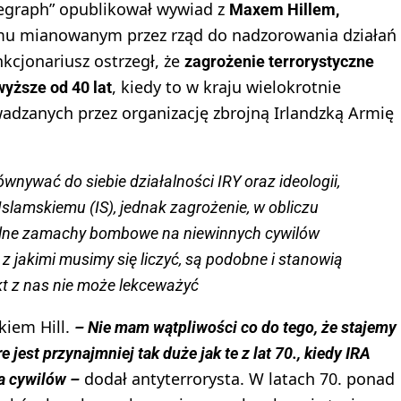
legraph” opublikował wywiad z
Maxem Hillem,
yzmu mianowanym przez rząd do nadzorowania działań
kcjonariusz ostrzegł, że
zagrożenie terrorystyczne
, kiedy to w kraju wielokrotnie
yższe od 40 lat
dzanych przez organizację zbrojną Irlandzką Armię
wnywać do siebie działalności IRY oraz ideologii,
slamskiemu (IS), jednak zagrożenie, w obliczu
jalne zamachy bombowe na niewinnych cywilów
, z jakimi musimy się liczyć, są podobne i stanowią
kt z nas nie może lekceważyć
kiem Hill.
– Nie mam wątpliwości co do tego, że stajemy
jest przynajmniej tak duże jak te z lat 70., kiedy IRA
dodał antyterrorysta. W latach 70. ponad
 cywilów –