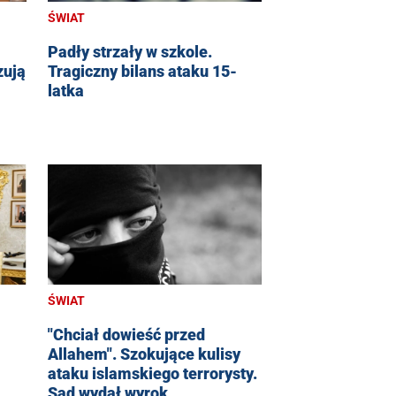
ŚWIAT
Padły strzały w szkole.
zują
Tragiczny bilans ataku 15-
latka
ŚWIAT
"Chciał dowieść przed
Allahem". Szokujące kulisy
ataku islamskiego terrorysty.
Sąd wydał wyrok