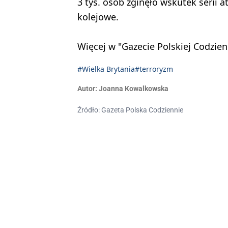
3 tys. osób zginęło wskutek serii
kolejowe.
Więcej w "Gazecie Polskiej Codzien
#Wielka Brytania
#terroryzm
Autor:
Joanna Kowalkowska
Źródło: Gazeta Polska Codziennie