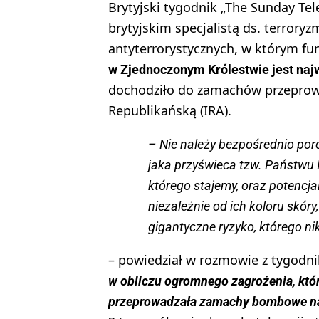
Brytyjski tygodnik „The Sunday Te
brytyjskim specjalistą ds. terror
antyterrorystycznych, w którym fun
w Zjednoczonym Królestwie jest najw
dochodziło do zamachów przeprowa
Republikańską (IRA).
– Nie należy bezpośrednio poró
jaka przyświeca tzw. Państwu I
którego stajemy, oraz potenc
niezależnie od ich koloru skóry
gigantyczne ryzyko, którego ni
– powiedział w rozmowie z tygodni
w obliczu ogromnego zagrożenia, które 
przeprowadzała zamachy bombowe na