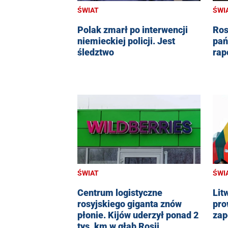
ŚWI
ŚWIAT
Ros
Polak zmarł po interwencji
pań
niemieckiej policji. Jest
rap
śledztwo
ŚWIAT
ŚWI
Centrum logistyczne
Lit
rosyjskiego giganta znów
pro
płonie. Kijów uderzył ponad 2
zap
tys. km w głąb Rosji