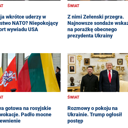
AT
ŚWIAT
ja wkrótce uderzy w
Z nimi Zełenski przegra.
stwo NATO? Niepokojący
Najnowsze sondaże wska
ort wywiadu USA
na porażkę obecnego
prezydenta Ukrainy
AT
ŚWIAT
wa gotowa na rosyjskie
Rozmowy o pokoju na
wokacje. Padło mocne
Ukrainie. Trump ogłosił
ewnienie
postęp