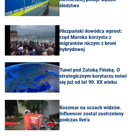
śledztwo
Hiszpański dowódca wprost:
rząd Maroka korzysta z
migrantów niczym z broni
hybrydowej
Tunel pod Zatoką Fińską. O
strategicznym korytarzu mówi
się już od lat 90. XX wieku
Koszmar na oczach widzów.
Influencer został zastrzelony
podczas live'a