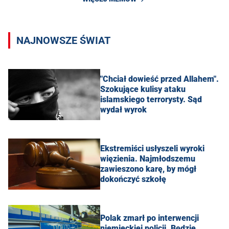
NAJNOWSZE ŚWIAT
"Chciał dowieść przed Allahem".
Szokujące kulisy ataku
islamskiego terrorysty. Sąd
wydał wyrok
Ekstremiści usłyszeli wyroki
więzienia. Najmłodszemu
zawieszono karę, by mógł
dokończyć szkołę
Polak zmarł po interwencji
niemieckiej policji. Będzie