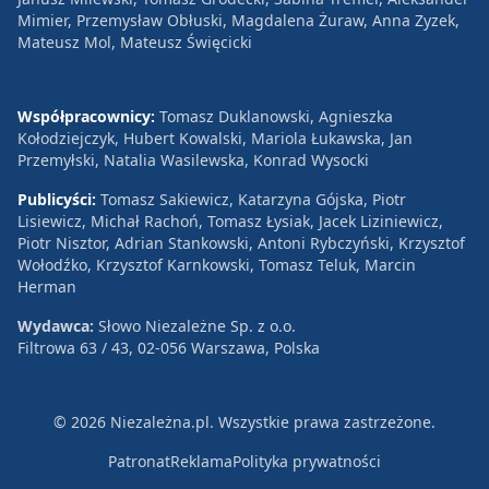
Mimier, Przemysław Obłuski, Magdalena Żuraw, Anna Zyzek,
Mateusz Mol, Mateusz Święcicki
Współpracownicy:
Tomasz Duklanowski, Agnieszka
Kołodziejczyk, Hubert Kowalski, Mariola Łukawska, Jan
Przemyłski, Natalia Wasilewska, Konrad Wysocki
Publicyści:
Tomasz Sakiewicz, Katarzyna Gójska, Piotr
Lisiewicz, Michał Rachoń, Tomasz Łysiak, Jacek Liziniewicz,
Piotr Nisztor, Adrian Stankowski, Antoni Rybczyński, Krzysztof
Wołodźko, Krzysztof Karnkowski, Tomasz Teluk, Marcin
Herman
Wydawca:
Słowo Niezależne Sp. z o.o.
Filtrowa 63 / 43, 02-056 Warszawa, Polska
© 2026 Niezależna.pl. Wszystkie prawa zastrzeżone.
Patronat
Reklama
Polityka prywatności