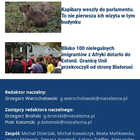
Kapibary weszły do parlamentu.
To nie pierwsza ich wizyta w tym
budynku
Blisko 100 nielegalnych
imigrantów z Afryki dotarło do
Estonii. Granicę Unii
przekroczyli od strony Białorusi
Redaktor naczelny:
Grzegorz Wierzchołowski
g.wierzcholowski@niezalezna.pl
Zastępcy redaktora naczelnego:
Grzegorz Broński
g.bronski@niezalezna.pl
Piotr Kotomski
p.kotomski@niezalezna.pl
Zespół:
Michał Dzierżak, Michał Kowalczyk, Beata Mańkowska,
Janusz Milewski, Tomasz Grodecki, Sabina Treffler, Aleksander