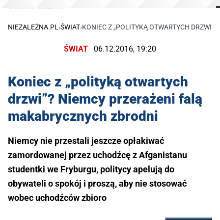
Waldemar Maszewski
NIEZALEŻNA.PL
›
ŚWIAT
›
KONIEC Z „POLITYKĄ OTWARTYCH DRZWI”
ŚWIAT
06.12.2016, 19:20
Koniec z „polityką otwartych
drzwi”? Niemcy przerażeni falą
makabrycznych zbrodni
Niemcy nie przestali jeszcze opłakiwać
zamordowanej przez uchodźcę z Afganistanu
studentki we Fryburgu, politycy apelują do
obywateli o spokój i proszą, aby nie stosować
wobec uchodźców zbioro