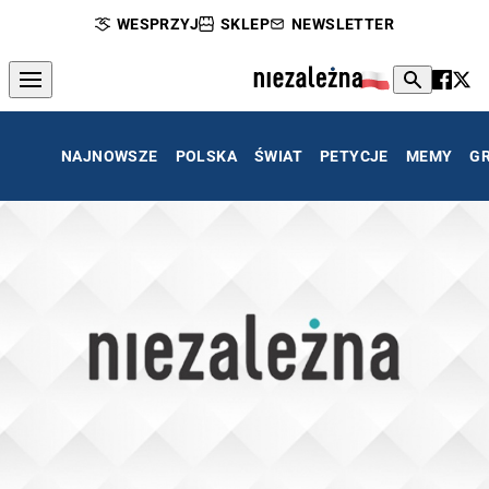
WESPRZYJ
SKLEP
NEWSLETTER
NAJNOWSZE
POLSKA
ŚWIAT
PETYCJE
MEMY
G