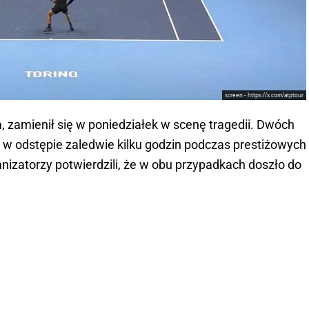
screen - https://x.com/atptour
a, zamienił się w poniedziałek w scenę tragedii. Dwóch
ło w odstępie zaledwie kilku godzin podczas prestiżowych
nizatorzy potwierdzili, że w obu przypadkach doszło do