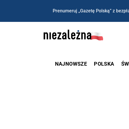
Prenumeruj „Gazetę Polską” z bezpła
NAJNOWSZE
POLSKA
ŚW