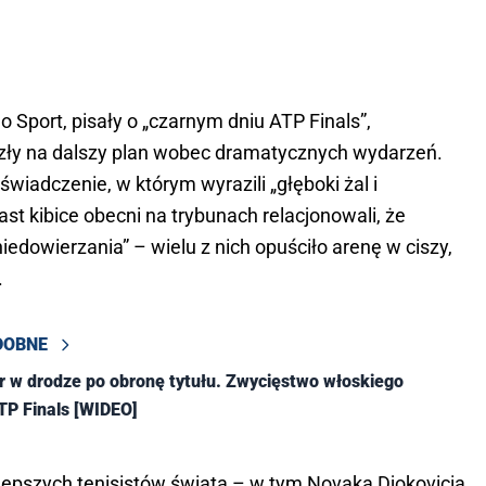
o Sport, pisały o „czarnym dniu ATP Finals”,
szły na dalszy plan wobec dramatycznych wydarzeń.
wiadczenie, w którym wyrazili „głęboki żal i
ast kibice obecni na trybunach relacjonowali, że
niedowierzania” – wielu z nich opuściło arenę w ciszy,
.
DOBNE
r w drodze po obronę tytułu. Zwycięstwo włoskiego
ATP Finals [WIDEO]
jlepszych tenisistów świata – w tym Novaka Djokovicia,