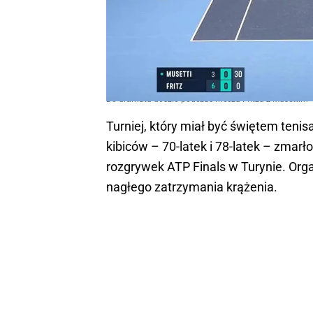
Do dramatu doszło podczas meczu Fritza z Musettim
Turniej, który miał być świętem tenis
kibiców – 70-latek i 78-latek – zmar
rozgrywek ATP Finals w Turynie. Orga
nagłego zatrzymania krążenia.