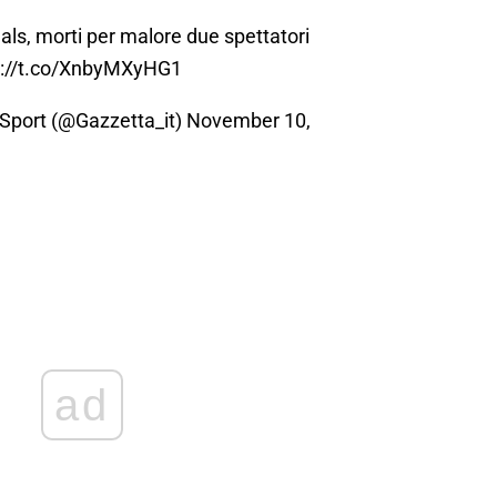
nals, morti per malore due spettatori
s://t.co/XnbyMXyHG1
 Sport (@Gazzetta_it)
November 10,
ad