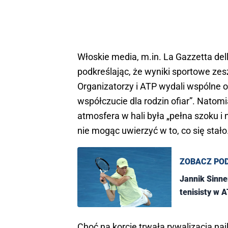
Włoskie media, m.in. La Gazzetta dell
podkreślając, że wyniki sportowe ze
Organizatorzy i ATP wydali wspólne oś
współczucie dla rodzin ofiar”. Natomi
atmosfera w hali była „pełna szoku i 
nie mogąc uwierzyć w to, co się stało
ZOBACZ PO
Jannik Sinne
tenisisty w 
Choć na korcie trwała rywalizacja na