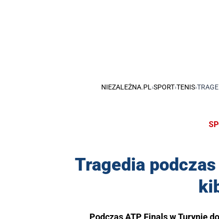
NIEZALEŻNA.PL
›
SPORT
›
TENIS
›
TRAGED
SP
Tragedia podczas 
ki
Podczas ATP Finals w Turynie dos