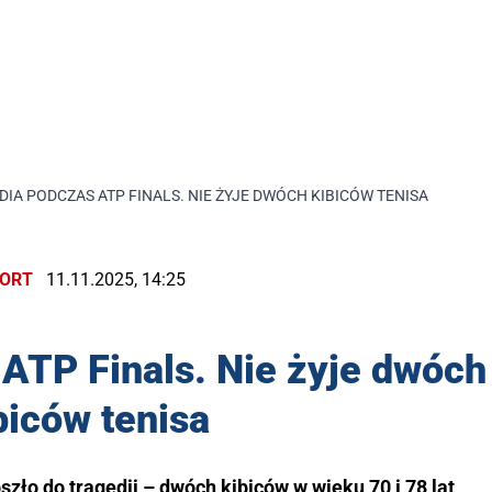
IA PODCZAS ATP FINALS. NIE ŻYJE DWÓCH KIBICÓW TENISA
ORT
11.11.2025, 14:25
ATP Finals. Nie żyje dwóch
biców tenisa
zło do tragedii – dwóch kibiców w wieku 70 i 78 lat