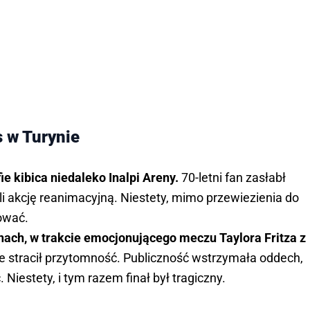
 w Turynie
ie kibica niedaleko Inalpi Areny.
70-letni fan zasłabł
li akcję reanimacyjną. Niestety, mimo przewiezienia do
tować.
bunach, w trakcie emocjonującego meczu
Taylora Fritza z
gle stracił przytomność. Publiczność wstrzymała oddech,
iestety, i tym razem finał był tragiczny.