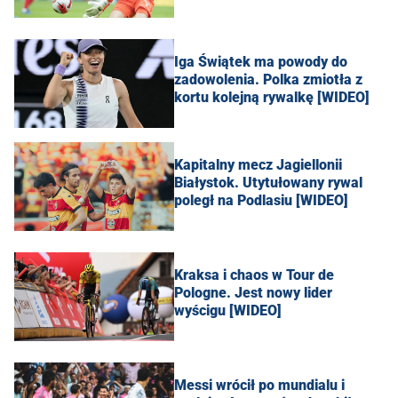
Iga Świątek ma powody do
zadowolenia. Polka zmiotła z
kortu kolejną rywalkę [WIDEO]
Kapitalny mecz Jagiellonii
Białystok. Utytułowany rywal
poległ na Podlasiu [WIDEO]
Kraksa i chaos w Tour de
Pologne. Jest nowy lider
wyścigu [WIDEO]
Messi wrócił po mundialu i