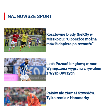
NAJNOWSZE SPORT
Kosztowne błędy GieKSy w
Miszkolcu: "O porażce można
mówić dopiero po rewanżu"
Lech Poznań bił głową w mur.
Wymęczona wygrana z rywalem
z Wysp Owczych
Raków nie złamał Szwedów.
Tylko remis z Hammarby