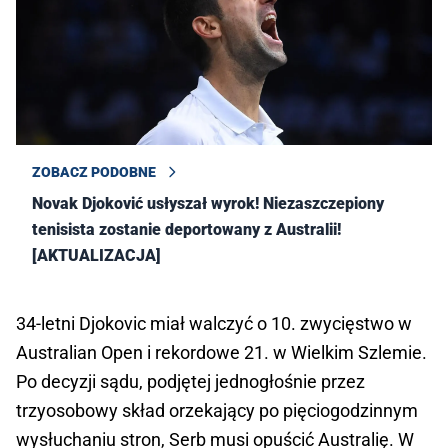
ZOBACZ PODOBNE
Novak Djoković usłyszał wyrok! Niezaszczepiony
tenisista zostanie deportowany z Australii!
[AKTUALIZACJA]
34-letni Djokovic miał walczyć o 10. zwycięstwo w
Australian Open i rekordowe 21. w Wielkim Szlemie.
Po decyzji sądu, podjętej jednogłośnie przez
trzyosobowy skład orzekający po pięciogodzinnym
wysłuchaniu stron, Serb musi opuścić Australię. W