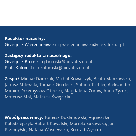
Redaktor naczelny:
Grzegorz Wierzchołowski
g.wierzcholowski@niezalezna.pl
Zastępcy redaktora naczelnego:
Grzegorz Broński
g.bronski@niezalezna.pl
Piotr Kotomski
p.kotomski@niezalezna.pl
Zespół:
Michał Dzierżak, Michał Kowalczyk, Beata Mańkowska,
Janusz Milewski, Tomasz Grodecki, Sabina Treffler, Aleksander
Mimier, Przemysław Obłuski, Magdalena Żuraw, Anna Zyzek,
Mateusz Mol, Mateusz Święcicki
Współpracownicy:
Tomasz Duklanowski, Agnieszka
Kołodziejczyk, Hubert Kowalski, Mariola Łukawska, Jan
Przemyłski, Natalia Wasilewska, Konrad Wysocki