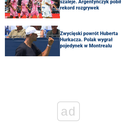
szaleje. Argentyńczyk pobił
rekord rozgrywek
Zwycięski powrót Huberta
Hurkacza. Polak wygrał
pojedynek w Montrealu
ad