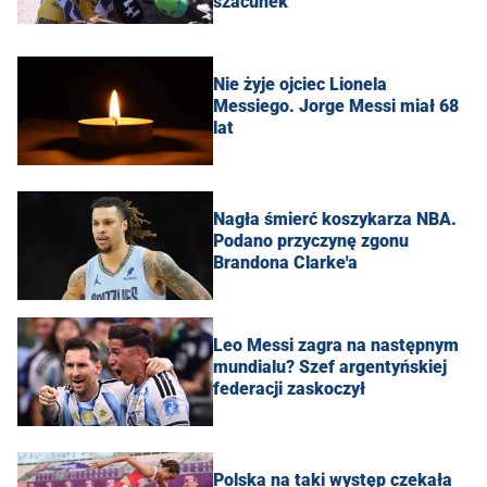
szacunek"
Nie żyje ojciec Lionela
Messiego. Jorge Messi miał 68
lat
Nagła śmierć koszykarza NBA.
Podano przyczynę zgonu
Brandona Clarke'a
Leo Messi zagra na następnym
mundialu? Szef argentyńskiej
federacji zaskoczył
Polska na taki występ czekała