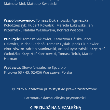
Mateusz Mol, Mateusz Święcicki
Współpracownicy:
Tomasz Duklanowski, Agnieszka
Kołodziejczyk, Hubert Kowalski, Mariola Łukawska, Jan
Przemyłski, Natalia Wasilewska, Konrad Wysocki
Publicyści:
Tomasz Sakiewicz, Katarzyna Gójska, Piotr
Lisiewicz, Michał Rachoń, Tomasz Łysiak, Jacek Liziniewicz,
Piotr Nisztor, Adrian Stankowski, Antoni Rybczyński, Krzysztof
Wołodźko, Krzysztof Karnkowski, Tomasz Teluk, Marcin
Herman
Wydawca:
Słowo Niezależne Sp. z o.o.
Filtrowa 63 / 43, 02-056 Warszawa, Polska
© 2026 Niezależna.pl. Wszystkie prawa zastrzeżone.
Patronat
Reklama
Polityka prywatności
PRZEJDŹ NA NIEZALEŻNĄ