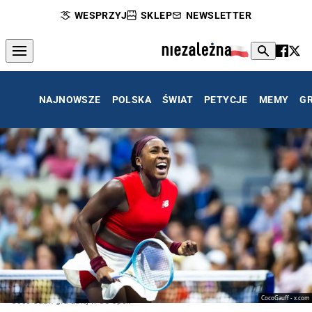
WESPRZYJ
SKLEP
NEWSLETTER
NAJNOWSZE
POLSKA
ŚWIAT
PETYCJE
MEMY
G
CocoGauff - x.com
Coco Gauff gra dalej w US Open