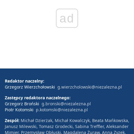
ad
Redaktor naczelny:
Grzegorz Wierzchołowski
g.wierzcholowski@niezalezna.pl
Zastępcy redaktora naczelnego:
Grzegorz Broński
g.bronski@niezalezna.pl
Piotr Kotomski
p.kotomski@niezalezna.pl
Zespół:
Michał Dzierżak, Michał Kowalczyk, Beata Mańkowska,
Janusz Milewski, Tomasz Grodecki, Sabina Treffler, Aleksander
Mimier, Przemysław Obłuski, Magdalena Żuraw, Anna Zyzek,