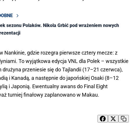
DOBNE
ek sezonu Polaków. Nikola Grbić pod wrażeniem nowych
rezentacji
w Nankinie, gdzie rozegra pierwsze cztery mecze: z
dyniami. To wyjątkowa edycja VNL dla Polek – wszystkie
h drużyna przeniesie się do Tajlandii (17–21 czerwca),
ndią i Kanadą, a następnie do japońskiej Osaki (8–12
zylią i Japonią. Ewentualny awans do Final Eight
waż turniej finałowy zaplanowano w Makau.