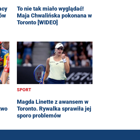
acy
To nie tak miało wyglądać!
dów
Maja Chwalińska pokonana w
Toronto [WIDEO]
SPORT
Magda Linette z awansem w
two
Toronto. Rywalka sprawiła jej
sporo problemów