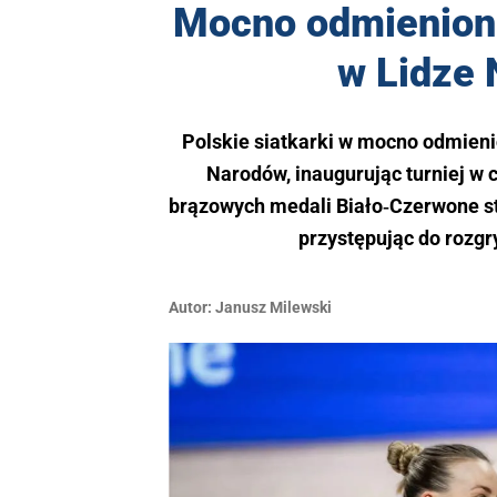
Mocno odmienione
w Lidze 
Polskie siatkarki w mocno odmieni
Narodów, inaugurując turniej w 
brązowych medali Biało‑Czerwone st
przystępując do rozg
Autor:
Janusz Milewski