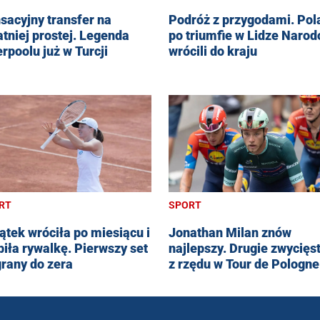
sacyjny transfer na
Podróż z przygodami. Pol
atniej prostej. Legenda
po triumfie w Lidze Naro
erpoolu już w Turcji
wrócili do kraju
RT
SPORT
ątek wróciła po miesiącu i
Jonathan Milan znów
biła rywalkę. Pierwszy set
najlepszy. Drugie zwycięs
rany do zera
z rzędu w Tour de Pologne