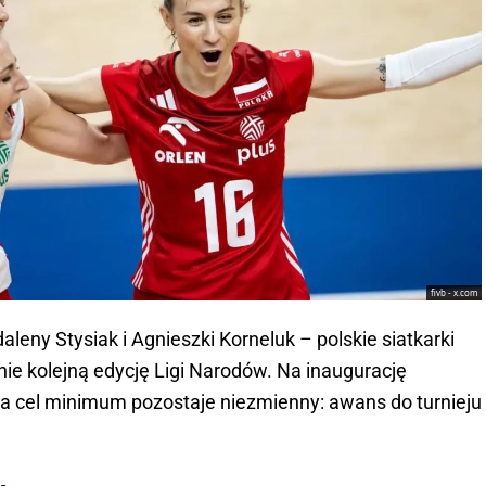
fivb - x.com
eny Stysiak i Agnieszki Korneluk – polskie siatkarki
ie kolejną edycję Ligi Narodów. Na inaugurację
 a cel minimum pozostaje niezmienny: awans do turnieju