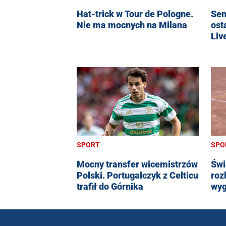
Hat-trick w Tour de Pologne.
Sen
Nie ma mocnych na Milana
ost
Liv
SPORT
SPO
Mocny transfer wicemistrzów
Świ
Polski. Portugalczyk z Celticu
roz
trafił do Górnika
wyg