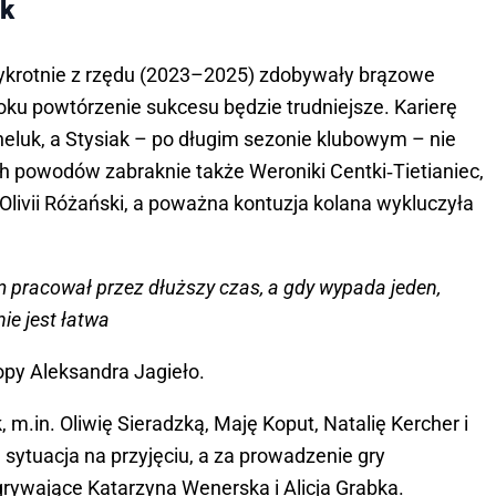
ek
zykrotnie z rzędu (2023–2025) zdobywały brązowe
oku powtórzenie sukcesu będzie trudniejsze. Karierę
luk, a Stysiak – po długim sezonie klubowym – nie
ch powodów zabraknie także Weroniki Centki‑Tietianiec,
 Olivii Różański, a poważna kontuzja kolana wykluczyła
m pracował przez dłuższy czas, a gdy wypada jeden,
nie jest łatwa
opy Aleksandra Jagieło.
, m.in. Oliwię Sieradzką, Maję Koput, Natalię Kercher i
 sytuacja na przyjęciu, a za prowadzenie gry
ywające Katarzyna Wenerska i Alicja Grabka.