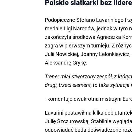
Polskie siatkarki bez lider
Podopieczne Stefano Lavariniego tr
medale Ligi Narodów, jednak w tym r
zakończyła środkowa Agnieszka Korne
zagra w pierwszym turnieju. Z różny
Julii Nowickiej, Joanny Lelonkiewicz,
Aleksandrę Grykę.
Trener miał stworzony zespół, z który
drugi, trzeci element, to taka sytuacja 
- komentuje dwukrotna mistrzyni Eur
Lavarini postawił na kilka debiutantek
Julię Szczurowską. Stabilnie wygląda
odpowiadać będą doświadczone rozgr