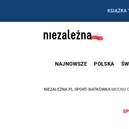
KSIĄŻKA 
NAJNOWSZE
POLSKA
ŚW
NIEZALEŻNA.PL
›
SPORT
›
SIATKÓWKA
›
MOCNO O
SP