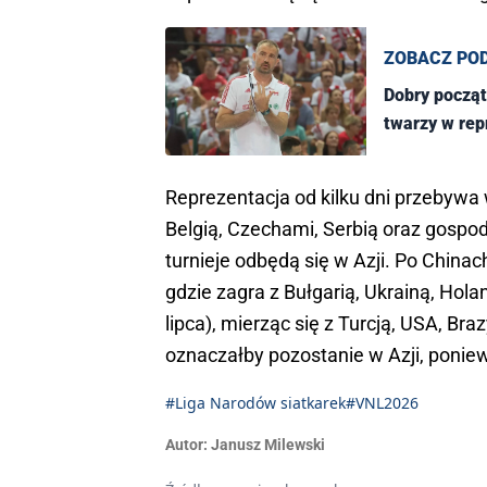
ZOBACZ PO
Dobry począt
twarzy w rep
Reprezentacja od kilku dni przebywa 
Belgią, Czechami, Serbią oraz gospo
turnieje odbędą się w Azji. Po Chinac
gdzie zagra z Bułgarią, Ukrainą, Hola
lipca), mierząc się z Turcją, USA, Bra
oznaczałby pozostanie w Azji, ponie
#Liga Narodów siatkarek
#VNL2026
Autor:
Janusz Milewski