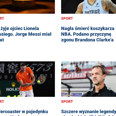
RT
SPORT
 żyje ojciec Lionela
Nagła śmierć koszykarza
siego. Jorge Messi miał
NBA. Podano przyczynę
at
zgonu Brandona Clarke'a
RT
SPORT
lercoaster w pojedynku
Szczere wyznanie legend