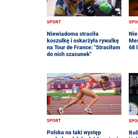
SPORT
SPO
Niewiadoma straciła
Nie
koszulkę i oskarżyła rywalkę
Mes
na Tour de France: "Straciłam
68 l
do nich szacunek"
SPORT
SPO
Polska na taki występ
Rol