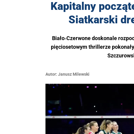
Kapitalny począt
Siatkarski d
Biało‑Czerwone doskonale rozpocz
pięciosetowym thrillerze pokonały
Szczurowsk
Autor:
Janusz Milewski