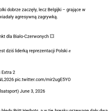
ki dobrze zaczęły, lecz Belgijki – grające w 
wiadały agresywną zagrywką.
unkt dla Biało-Czerwonych 💥
st dziś liderką reprezentacji Polski ✊
 Extra 2
NL2026
pic.twitter.com/mir2ugE5YO
lsatsport)
June 3, 2026
 błędy Britt Herbots, a w tie‑breaku przewagę dały dwa 