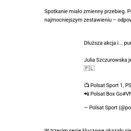
Spotkanie miało zmienny przebieg. Pol
najmocniejszym zestawieniu – odpo
Dłuższa akcja i... p
Julia Szczurowska je
🇵🇱
📺 Polsat Sport 1, PS
📲 Polsat Box Go
#V
— Polsat Sport (@po
W trzecim secie kluczowe okazały się