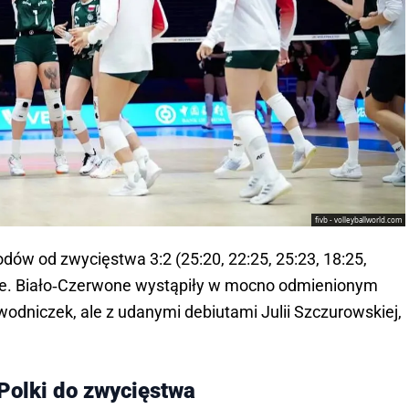
fivb - volleyballworld.com
odów od zwycięstwa 3:2 (25:20, 22:25, 25:23, 18:25, 
ie. Biało‑Czerwone wystąpiły w mocno odmienionym 
odniczek, ale z udanymi debiutami Julii Szczurowskiej, 
Polki do zwycięstwa