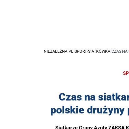
NIEZALEŻNA.PL
›
SPORT
›
SIATKÓWKA
›
CZAS NA
SP
Czas na siatka
polskie drużyny
Siatkarze Grupy Azoty ZAKSA K