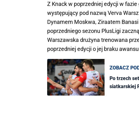
Z Knack w poprzedniej edycji w fazi
występujący pod nazwą Verva Warszaw
Dynamem Moskwa, Ziraatem Banasi A
poprzedniego sezonu PlusLigi zaczną
Warszawska drużyna trenowana prze
poprzedniej edycji o jej braku awans
ZOBACZ PO
Po trzech se
siatkarskiej 