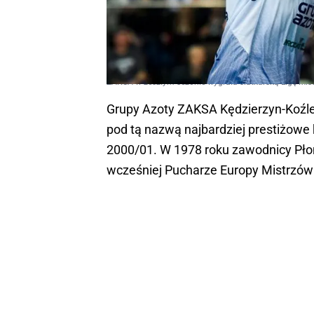
ZAKSA w zeszłym sezonie wygrała siatkarską Ligę Mis
Grupy Azoty ZAKSA Kędzierzyn-Koźle t
pod tą nazwą najbardziej prestiżowe 
2000/01. W 1978 roku zawodnicy Pło
wcześniej Pucharze Europy Mistrzów