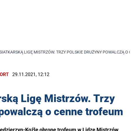
 SIATKARSKĄ LIGĘ MISTRZÓW. TRZY POLSKIE DRUŻYNY POWALCZĄ O
ORT
29.11.2021, 12:12
rską Ligę Mistrzów. Trzy
 powalczą o cenne trofeum
ędzierzyn-Koźle obronę trofeum w Lidze Mistrzów