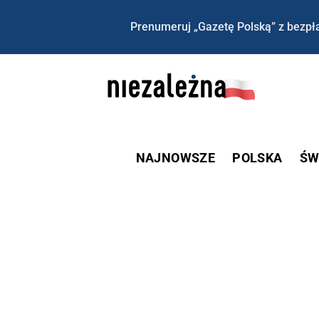
Prenumeruj „Gazetę Polską” z bezpła
NAJNOWSZE
POLSKA
ŚW