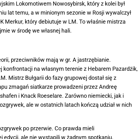
syjskim Lokomotiwem Nowosybirsk, który z kolei był
iu lat temu, a w minionym sezonie w Rosji wywalczył
K Merkur, który debiutuje w LM. To właśnie mistrza
jmie w środę we własnej hali.
orii, przeciwników mają w gr. A jastrzębianie.
j konfrontacji na własnym terenie z Hebarem Pazardżik,
M. Mistrz Bułgarii do fazy grupowej dostał się z
etapu zmagań siatkarze prowadzeni przez Andreę
hshafen i Knack Roeselare. Zarówno niemiecki, jak i
 rozgrywek, ale w ostatnich latach kończą udział w nich
rozgrywek po przerwie. Co prawda mieli
edycji, ale nie wystąpili w żadnym spotkaniu,