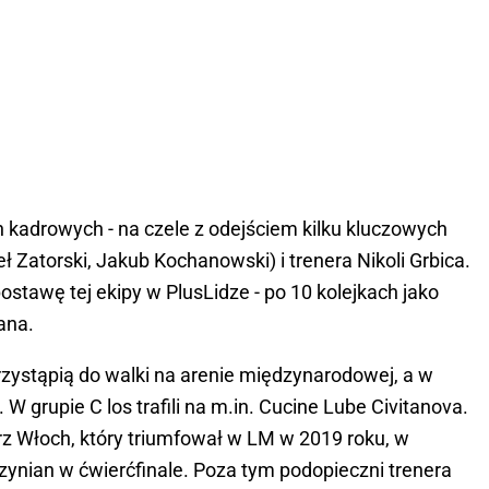
 kadrowych - na czele z odejściem kilku kluczowych
 Zatorski, Jakub Kochanowski) i trenera Nikoli Grbica.
ostawę tej ekipy w PlusLidze - po 10 kolejkach jako
ana.
rzystąpią do walki na arenie międzynarodowej, a w
 W grupie C los trafili na m.in. Cucine Lube Civitanova.
rz Włoch, który triumfował w LM w 2019 roku, w
rzynian w ćwierćfinale. Poza tym podopieczni trenera