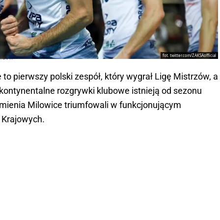
fot. twitter.com/ZAKSAofficial
trzów
o pierwszy polski zespół, który wygrał Ligę Mistrzów, a
kontynentalne rozgrywki klubowe istnieją od sezonu
mienia Milowice triumfowali w funkcjonującym
 Krajowych.