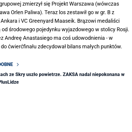
e grupowej zmierzył się Projekt Warszawa (wówczas
a Orlen Paliwa). Teraz los zestawił go w gr. B z
nkara i VC Greenyard Maaseik. Brązowi medaliści
 od środowego pojedynku wyjazdowego w stolicy Rosji.
z Andreę Anastasiego ma coś udowodnienia - w
u do ćwierćfinału zdecydował bilans małych punktów.
DOBNE
tach ze Skry uszło powietrze. ZAKSA nadal niepokonana w
PlusLidze