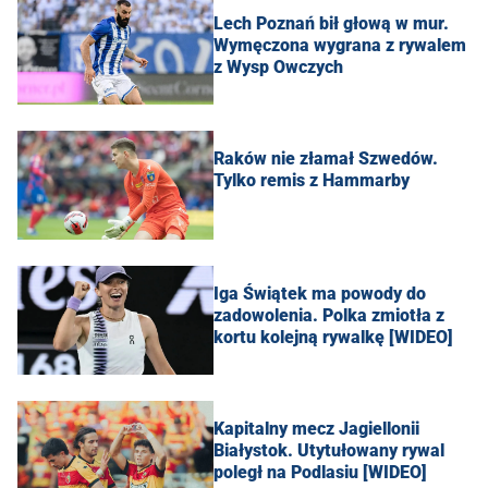
Lech Poznań bił głową w mur.
Wymęczona wygrana z rywalem
z Wysp Owczych
Raków nie złamał Szwedów.
Tylko remis z Hammarby
Iga Świątek ma powody do
zadowolenia. Polka zmiotła z
kortu kolejną rywalkę [WIDEO]
Kapitalny mecz Jagiellonii
Białystok. Utytułowany rywal
poległ na Podlasiu [WIDEO]