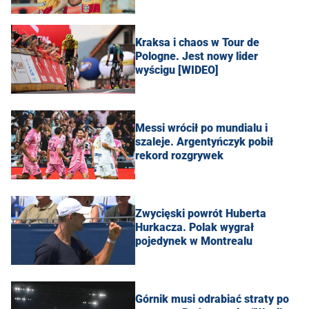
Kraksa i chaos w Tour de
Pologne. Jest nowy lider
wyścigu [WIDEO]
Messi wrócił po mundialu i
szaleje. Argentyńczyk pobił
rekord rozgrywek
Zwycięski powrót Huberta
Hurkacza. Polak wygrał
pojedynek w Montrealu
Górnik musi odrabiać straty po