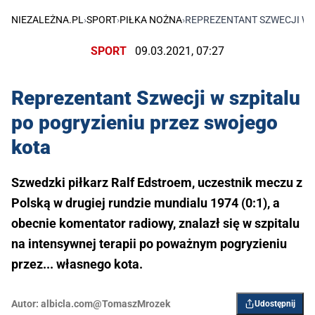
NIEZALEŻNA.PL
›
SPORT
›
PIŁKA NOŻNA
›
REPREZENTANT SZWECJI W 
SPORT
09.03.2021, 07:27
Reprezentant Szwecji w szpitalu
po pogryzieniu przez swojego
kota
Szwedzki piłkarz Ralf Edstroem, uczestnik meczu z
Polską w drugiej rundzie mundialu 1974 (0:1), a
obecnie komentator radiowy, znalazł się w szpitalu
na intensywnej terapii po poważnym pogryzieniu
przez... własnego kota.
Autor:
albicla.com@TomaszMrozek
Udostępnij