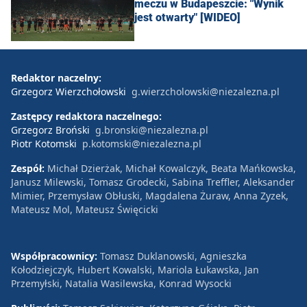
meczu w Budapeszcie: "Wynik
jest otwarty" [WIDEO]
Redaktor naczelny:
Grzegorz Wierzchołowski
g.wierzcholowski@niezalezna.pl
Zastępcy redaktora naczelnego:
Grzegorz Broński
g.bronski@niezalezna.pl
Piotr Kotomski
p.kotomski@niezalezna.pl
Zespół:
Michał Dzierżak, Michał Kowalczyk, Beata Mańkowska,
Janusz Milewski, Tomasz Grodecki, Sabina Treffler, Aleksander
Mimier, Przemysław Obłuski, Magdalena Żuraw, Anna Zyzek,
Mateusz Mol, Mateusz Święcicki
Współpracownicy:
Tomasz Duklanowski, Agnieszka
Kołodziejczyk, Hubert Kowalski, Mariola Łukawska, Jan
Przemyłski, Natalia Wasilewska, Konrad Wysocki