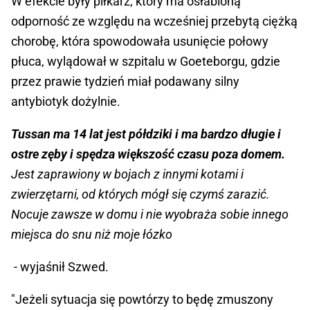
W efekcie były piłkarz, który ma osłabioną
odporność ze względu na wcześniej przebytą ciężką
chorobę, która spowodowała usunięcie połowy
płuca, wylądował w szpitalu w Goeteborgu, gdzie
przez prawie tydzień miał podawany silny
antybiotyk dożylnie.
Tussan ma 14 lat jest półdziki i ma bardzo długie i
ostre zęby i spędza większość czasu poza domem.
Jest zaprawiony w bojach z innymi kotami i
zwierzętarni, od których mógł się czymś zarazić.
Nocuje zawsze w domu i nie wyobraża sobie innego
miejsca do snu niż moje łózko
- wyjaśnił Szwed.
"Jeżeli sytuacja się powtórzy to będę zmuszony