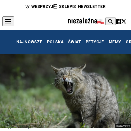
WESPRZYJ
SKLEP
NEWSLETTER
NAJNOWSZE
POLSKA
ŚWIAT
PETYCJE
MEMY
G
pixabay.com
zdjęcie ilustracyjne