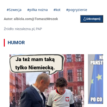
#Szwecja
#piłka nożna
#kot
#pogryzienie
Autor:
albicla.com@TomaszMrozek
Udostępnij
Źródło: niezalezna.pl, PAP
HUMOR