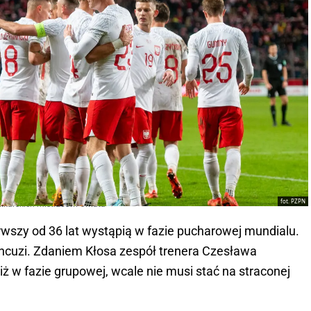
fot. PZPN
piłkarskich mistrzostw świata
erwszy od 36 lat wystąpią w fazie pucharowej mundialu.
ancuzi. Zdaniem Kłosa zespół trenera Czesława
iż w fazie grupowej, wcale nie musi stać na straconej