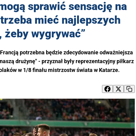
 mogą sprawić sensację na
 trzeba mieć najlepszych
y, żeby wygrywać”
z Francją potrzebna będzie zdecydowanie odważniejsza
 naszą drużynę" - przyznał były reprezentacyjny piłkarz
aków w 1/8 finału mistrzostw świata w Katarze.