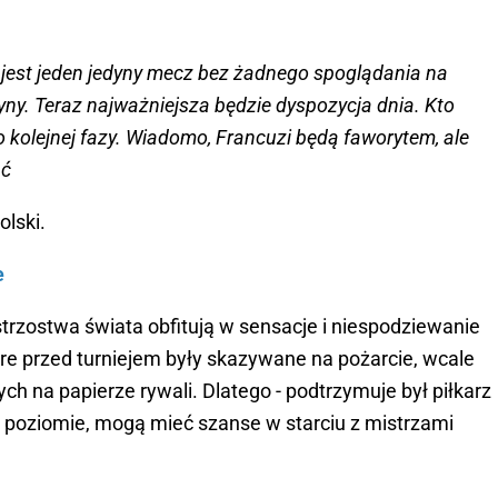
o jest jeden jedyny mecz bez żadnego spoglądania na
yny. Teraz najważniejsza będzie dyspozycja dnia. Kto
 do kolejnej fazy. Wiadomo, Francuzi będą faworytem, ale
ać
olski.
e
trzostwa świata obfitują w sensacje i niespodziewanie
tóre przed turniejem były skazywane na pożarcie, wcale
ch na papierze rywali. Dlatego - podtrzymuje był piłkarz
m poziomie, mogą mieć szanse w starciu z mistrzami