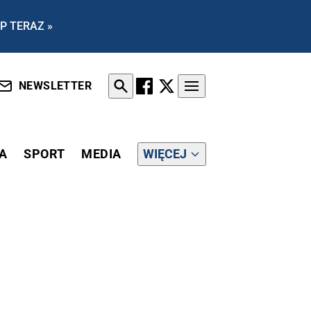
P TERAZ »
NEWSLETTER
A
SPORT
MEDIA
WIĘCEJ
IEĆ NAJLEPSZYCH PIŁKARZY, ŻEBY WYGRYWAĆ”