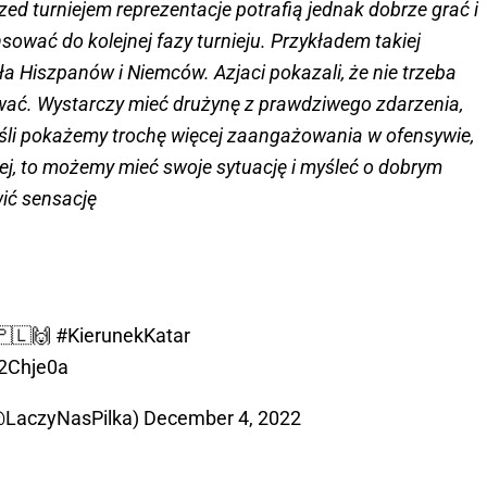
zed turniejem reprezentacje potrafią jednak dobrze grać i
ować do kolejnej fazy turnieju. Przykładem takiej
a Hiszpanów i Niemców. Azjaci pokazali, że nie trzeba
ywać. Wystarczy mieć drużynę z prawdziwego zdarzenia,
Jeśli pokażemy trochę więcej zaangażowania w ofensywie,
j, to możemy mieć swoje sytuację i myśleć o dobrym
wić sensację
🇵🇱🙌
#KierunekKatar
i2Chje0a
(@LaczyNasPilka)
December 4, 2022