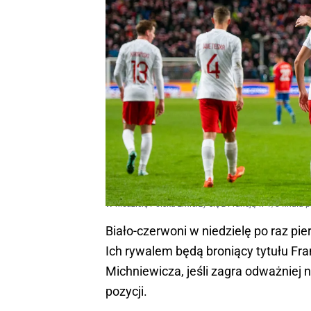
W niedzielę Polska zmierzy się z Francją w 1/8 finału 
Biało-czerwoni w niedzielę po raz pi
Ich rywalem będą broniący tytułu Fr
Michniewicza, jeśli zagra odważniej n
pozycji.