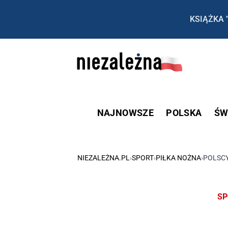
KSIĄŻKA 
NAJNOWSZE
POLSKA
ŚW
NIEZALEŻNA.PL
›
SPORT
›
PIŁKA NOŻNA
›
POLSCY
SP