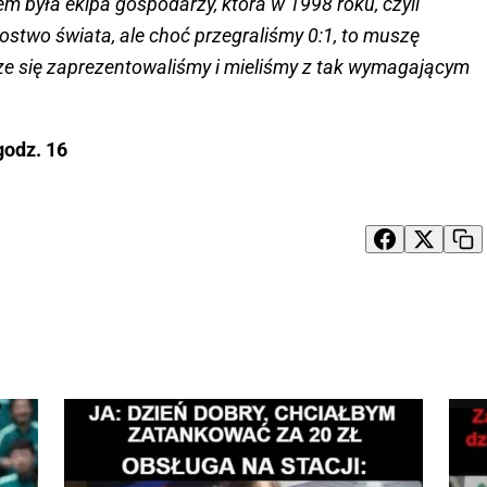
m była ekipa gospodarzy, która w 1998 roku, czyli
ostwo świata, ale choć przegraliśmy 0:1, to muszę
ze się zaprezentowaliśmy i mieliśmy z tak wymagającym
godz. 16