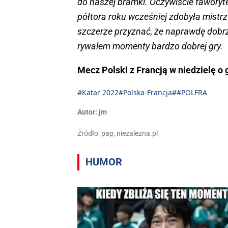
do naszej bramki. Oczywiście faworyte
półtora roku wcześniej zdobyła mistrz
szczerze przyznać, że naprawdę dobr
rywalem momenty bardzo dobrej gry.
Mecz Polski z Francją w niedzielę o 
#Katar 2022
#Polska-Francja
##POLFRA
Autor:
jm
Źródło: pap, niezalezna.pl
HUMOR