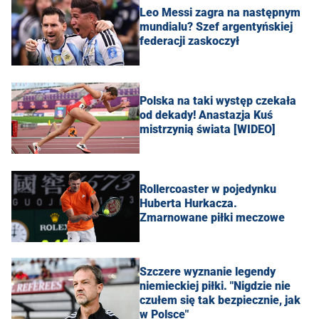
Leo Messi zagra na następnym
mundialu? Szef argentyńskiej
federacji zaskoczył
Polska na taki występ czekała
od dekady! Anastazja Kuś
mistrzynią świata [WIDEO]
Rollercoaster w pojedynku
Huberta Hurkacza.
Zmarnowane piłki meczowe
Szczere wyznanie legendy
niemieckiej piłki. "Nigdzie nie
czułem się tak bezpiecznie, jak
w Polsce"