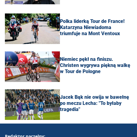
Polka liderką Tour de France!
Katarzyna Niewiadoma
triumfuje na Mont Ventoux
Niemiec pękł na finiszu.
Christen wygrywa piękną walkę
w Tour de Pologne
Jacek Bąk nie owija w bawełnę
po meczu Lecha: "To byłaby
tragedia"
Redaktor naczelny: