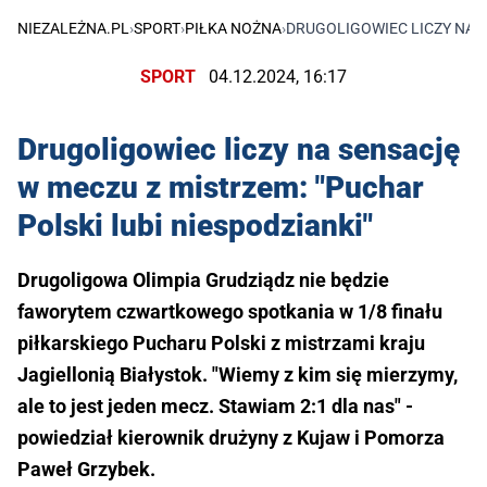
NIEZALEŻNA.PL
›
SPORT
›
PIŁKA NOŻNA
›
DRUGOLIGOWIEC LICZY NA S
SPORT
04.12.2024, 16:17
Drugoligowiec liczy na sensację
w meczu z mistrzem: "Puchar
Polski lubi niespodzianki"
Drugoligowa Olimpia Grudziądz nie będzie
faworytem czwartkowego spotkania w 1/8 finału
piłkarskiego Pucharu Polski z mistrzami kraju
Jagiellonią Białystok. "Wiemy z kim się mierzymy,
ale to jest jeden mecz. Stawiam 2:1 dla nas" -
powiedział kierownik drużyny z Kujaw i Pomorza
Paweł Grzybek.