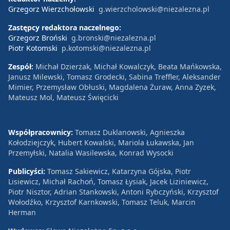
Grzegorz Wierzchołowski
g.wierzcholowski@niezalezna.pl
Zastępcy redaktora naczelnego:
Grzegorz Broński
g.bronski@niezalezna.pl
Piotr Kotomski
p.kotomski@niezalezna.pl
Zespół:
Michał Dzierżak, Michał Kowalczyk, Beata Mańkowska,
Janusz Milewski, Tomasz Grodecki, Sabina Treffler, Aleksander
Mimier, Przemysław Obłuski, Magdalena Żuraw, Anna Zyzek,
Mateusz Mol, Mateusz Święcicki
Współpracownicy:
Tomasz Duklanowski, Agnieszka
Kołodziejczyk, Hubert Kowalski, Mariola Łukawska, Jan
Przemyłski, Natalia Wasilewska, Konrad Wysocki
Publicyści:
Tomasz Sakiewicz, Katarzyna Gójska, Piotr
Lisiewicz, Michał Rachoń, Tomasz Łysiak, Jacek Liziniewicz,
Piotr Nisztor, Adrian Stankowski, Antoni Rybczyński, Krzysztof
Wołodźko, Krzysztof Karnkowski, Tomasz Teluk, Marcin
Herman