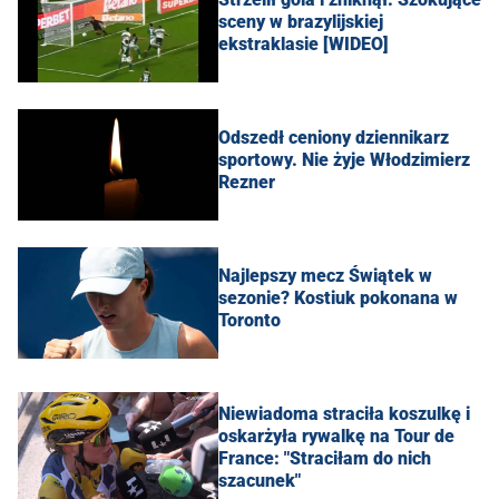
sceny w brazylijskiej
ekstraklasie [WIDEO]
Odszedł ceniony dziennikarz
sportowy. Nie żyje Włodzimierz
Rezner
Najlepszy mecz Świątek w
sezonie? Kostiuk pokonana w
Toronto
Niewiadoma straciła koszulkę i
oskarżyła rywalkę na Tour de
France: "Straciłam do nich
szacunek"