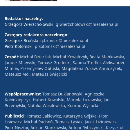
Redaktor naczelny:
Grzegorz Wierzchołowski
g.wierzcholowski@niezalezna.pl
Zastępcy redaktora naczelnego:
Grzegorz Broński
g.bronski@niezalezna.pl
Piotr Kotomski
p.kotomski@niezalezna.pl
Zespół:
Michał Dzierżak, Michał Kowalczyk, Beata Mańkowska,
Janusz Milewski, Tomasz Grodecki, Sabina Treffler, Aleksander
Mimier, Przemysław Obłuski, Magdalena Żuraw, Anna Zyzek,
Mateusz Mol, Mateusz Święcicki
Współpracownicy:
Tomasz Duklanowski, Agnieszka
Kołodziejczyk, Hubert Kowalski, Mariola Łukawska, Jan
Przemyłski, Natalia Wasilewska, Konrad Wysocki
Publicyści:
Tomasz Sakiewicz, Katarzyna Gójska, Piotr
Lisiewicz, Michał Rachoń, Tomasz Łysiak, Jacek Liziniewicz,
Piotr Nisztor, Adrian Stankowski, Antoni Rybczyński, Krzysztof