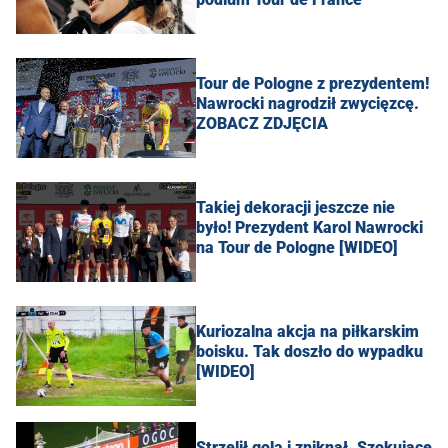
Tour de Pologne z prezydentem!
Nawrocki nagrodził zwycięzcę.
ZOBACZ ZDJĘCIA
Takiej dekoracji jeszcze nie
było! Prezydent Karol Nawrocki
na Tour de Pologne [WIDEO]
Kuriozalna akcja na piłkarskim
boisku. Tak doszło do wypadku
[WIDEO]
Strzelił gola i zniknął. Szokujące