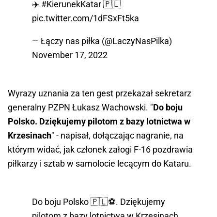
✈️
#KierunekKatar
🇵🇱
pic.twitter.com/1dFSxFt5ka
— Łączy nas piłka (@LaczyNasPilka)
November 17, 2022
Wyrazy uznania za ten gest przekazał sekretarz
generalny PZPN Łukasz Wachowski. "
Do boju
Polsko. Dziękujemy pilotom z bazy lotnictwa w
Krzesinach
" - napisał, dołączając nagranie, na
którym widać, jak członek załogi F-16 pozdrawia
piłkarzy i sztab w samolocie lecącym do Kataru.
Do boju Polsko 🇵🇱⚽️. Dziękujemy
pilotom z bazy lotnictwa w Krzesinach.