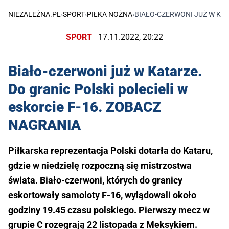
NIEZALEŻNA.PL
›
SPORT
›
PIŁKA NOŻNA
›
BIAŁO-CZERWONI JUŻ W KAT
SPORT
17.11.2022, 20:22
Biało-czerwoni już w Katarze.
Do granic Polski polecieli w
eskorcie F-16. ZOBACZ
NAGRANIA
Piłkarska reprezentacja Polski dotarła do Kataru,
gdzie w niedzielę rozpoczną się mistrzostwa
świata. Biało-czerwoni, których do granicy
eskortowały samoloty F-16, wylądowali około
godziny 19.45 czasu polskiego. Pierwszy mecz w
grupie C rozegrają 22 listopada z Meksykiem.