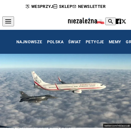
WESPRZYJ
SKLEP
NEWSLETTER
NAJNOWSZE
POLSKA
ŚWIAT
PETYCJE
MEMY
G
twitter.com/mblaszczak
Polacy byli eskortowani do granicy przez F-16