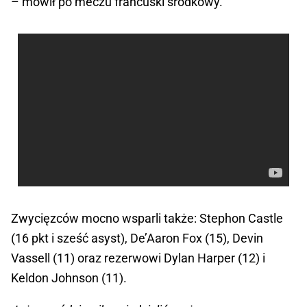
– mówił po meczu francuski środkowy.
Zwycięzców mocno wsparli także: Stephon Castle
(16 pkt i sześć asyst), De’Aaron Fox (15), Devin
Vassell (11) oraz rezerwowi Dylan Harper (12) i
Keldon Johnson (11).