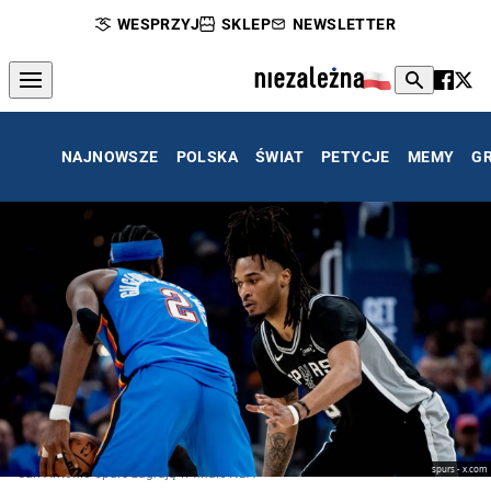
WESPRZYJ
SKLEP
NEWSLETTER
NAJNOWSZE
POLSKA
ŚWIAT
PETYCJE
MEMY
G
spurs - x.com
San Antonio Spurs zagrają w finale NBA