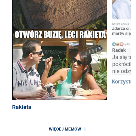
Korzystn
Rakieta
WIĘCEJ MEMÓW