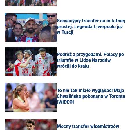
Sensacyjny transfer na ostatniej
prostej. Legenda Liverpoolu już
w Turcji
Podróż z przygodami. Polacy po
triumfie w Lidze Narodów
wrócili do kraju
To nie tak miało wyglądać! Maja
Chwalińska pokonana w Toronto
[WIDEO]
Mocny transfer wicemistrzów