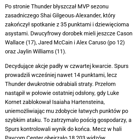
Po stronie Thunder błyszczał MVP sezonu
zasadniczego Shai Gilgeous‑Alexander, który
zakończył spotkanie z 35 punktami i dziewięcioma
asystami. Dwucyfrowy dorobek mieli jeszcze Cason
Wallace (17), Jared McCain i Alex Caruso (po 12)
oraz Jaylin Williams (11).
Decydujące akcje padły w czwartej kwarcie. Spurs
prowadzili wcześniej nawet 14 punktami, lecz
Thunder dwukrotnie odrabiali straty. Przełom
nastąpił w połowie ostatniej odsłony, gdy Luke
Kornet zablokował Isaiaha Hartensteina,
uniemożliwiając mu zdobycie łatwych punktów po
szybkim ataku. To zatrzymało pościg gospodarzy, a
Spurs kontrolowali wynik do końca. Mecz w hali
Paycom Center obejrzało 18 203 widzów.