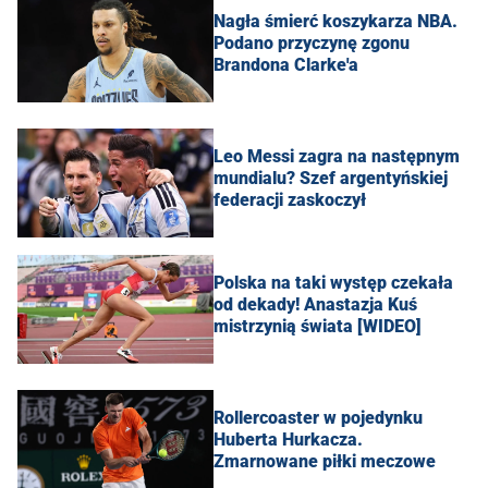
Nagła śmierć koszykarza NBA.
Podano przyczynę zgonu
Brandona Clarke'a
Leo Messi zagra na następnym
mundialu? Szef argentyńskiej
federacji zaskoczył
Polska na taki występ czekała
od dekady! Anastazja Kuś
mistrzynią świata [WIDEO]
Rollercoaster w pojedynku
Huberta Hurkacza.
Zmarnowane piłki meczowe