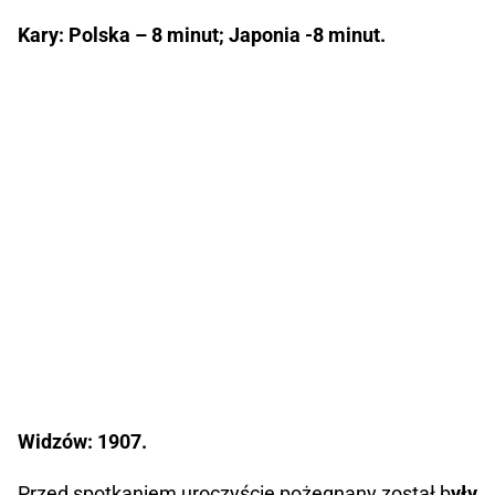
Kary: Polska – 8 minut; Japonia -8 minut.
Widzów: 1907.
Przed spotkaniem uroczyście pożegnany został b
yły