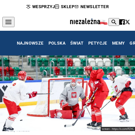
WESPRZYJ
SKLEP
NEWSLETTER
NAJNOWSZE
POLSKA
ŚWIAT
PETYCJE
MEMY
G
screen - https://x.com/PZHL
Polscy hokeiści