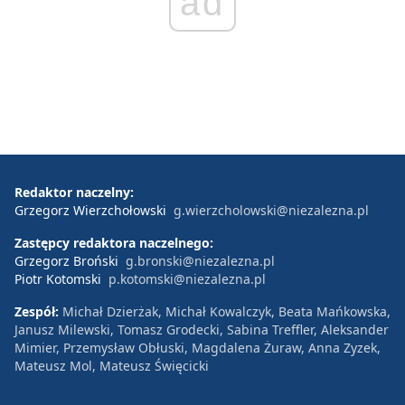
ad
Redaktor naczelny:
Grzegorz Wierzchołowski
g.wierzcholowski@niezalezna.pl
Zastępcy redaktora naczelnego:
Grzegorz Broński
g.bronski@niezalezna.pl
Piotr Kotomski
p.kotomski@niezalezna.pl
Zespół:
Michał Dzierżak, Michał Kowalczyk, Beata Mańkowska,
Janusz Milewski, Tomasz Grodecki, Sabina Treffler, Aleksander
Mimier, Przemysław Obłuski, Magdalena Żuraw, Anna Zyzek,
Mateusz Mol, Mateusz Święcicki