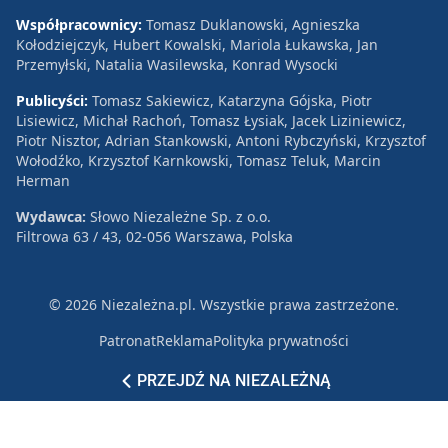
Współpracownicy:
Tomasz Duklanowski, Agnieszka
Kołodziejczyk, Hubert Kowalski, Mariola Łukawska, Jan
Przemyłski, Natalia Wasilewska, Konrad Wysocki
Publicyści:
Tomasz Sakiewicz, Katarzyna Gójska, Piotr
Lisiewicz, Michał Rachoń, Tomasz Łysiak, Jacek Liziniewicz,
Piotr Nisztor, Adrian Stankowski, Antoni Rybczyński, Krzysztof
Wołodźko, Krzysztof Karnkowski, Tomasz Teluk, Marcin
Herman
Wydawca:
Słowo Niezależne Sp. z o.o.
Filtrowa 63 / 43, 02-056 Warszawa, Polska
© 2026 Niezależna.pl. Wszystkie prawa zastrzeżone.
Patronat
Reklama
Polityka prywatności
PRZEJDŹ NA NIEZALEŻNĄ