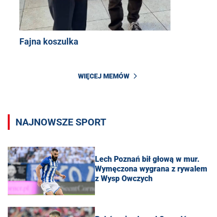
Fajna koszulka
WIĘCEJ MEMÓW
NAJNOWSZE SPORT
Lech Poznań bił głową w mur.
Wymęczona wygrana z rywalem
z Wysp Owczych