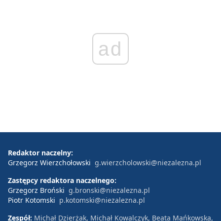
ad
Redaktor naczelny:
Grzegorz Wierzchołowski
g.wierzcholowski@niezalezna.pl
Zastępcy redaktora naczelnego:
Grzegorz Broński
g.bronski@niezalezna.pl
Piotr Kotomski
p.kotomski@niezalezna.pl
Zespół:
Michał Dzierżak, Michał Kowalczyk, Beata Mańkowska,