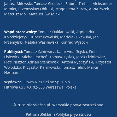
Janusz Milewski, Tomasz Grodecki, Sabina Treffler, Aleksander
Mimier, Przemysław Obłuski, Magdalena Żuraw, Anna Zyzek,
Mateusz Mol, Mateusz Święcicki
Współpracownicy:
Tomasz Duklanowski, Agnieszka
Kołodziejczyk, Hubert Kowalski, Mariola Łukawska, Jan
Przemyłski, Natalia Wasilewska, Konrad Wysocki
Publicyści:
Tomasz Sakiewicz, Katarzyna Gójska, Piotr
Lisiewicz, Michał Rachoń, Tomasz Łysiak, Jacek Liziniewicz,
Piotr Nisztor, Adrian Stankowski, Antoni Rybczyński, Krzysztof
Wołodźko, Krzysztof Karnkowski, Tomasz Teluk, Marcin
Herman
Wydawca:
Słowo Niezależne Sp. z o.o.
Filtrowa 63 / 43, 02-056 Warszawa, Polska
© 2026 Niezależna.pl. Wszystkie prawa zastrzeżone.
Patronat
Reklama
Polityka prywatności