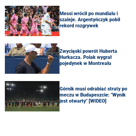
Messi wrócił po mundialu i
szaleje. Argentyńczyk pobił
rekord rozgrywek
Zwycięski powrót Huberta
Hurkacza. Polak wygrał
pojedynek w Montrealu
Górnik musi odrabiać straty po
meczu w Budapeszcie: "Wynik
jest otwarty" [WIDEO]