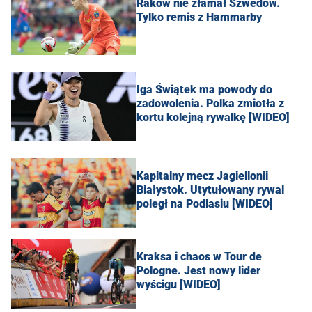
Raków nie złamał Szwedów.
Tylko remis z Hammarby
Iga Świątek ma powody do
zadowolenia. Polka zmiotła z
kortu kolejną rywalkę [WIDEO]
Kapitalny mecz Jagiellonii
Białystok. Utytułowany rywal
poległ na Podlasiu [WIDEO]
Kraksa i chaos w Tour de
Pologne. Jest nowy lider
wyścigu [WIDEO]