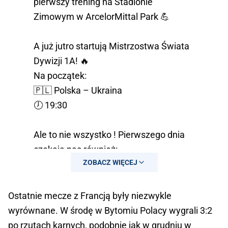
pierwszy trening na Stadionie
Zimowym w ArcelorMittal Park 💪
A już jutro startują Mistrzostwa Świata
Dywizji 1A! 🔥
Na początek:
🇵🇱 Polska – Ukraina
🕖 19:30
Ale to nie wszystko ! Pierwszego dnia
czekają nas również:
ZOBACZ WIĘCEJ
🇯🇵 Japonia – Francja –…
pic.twitter.com/47U3Noo1eP
Ostatnie mecze z Francją były niezwykle
— ArcelorMittal Park - ZPS Sosnowiec
wyrównane. W środę w Bytomiu Polacy wygrali 3:2
(@zps_sosnowiec)
May 1, 2026
po rzutach karnych, podobnie jak w grudniu w