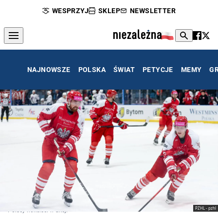
WESPRZYJ
SKLEP
NEWSLETTER
NAJNOWSZE
POLSKA
ŚWIAT
PETYCJE
MEMY
G
PZHL - pzhl
Polscy hokeiści w akcji