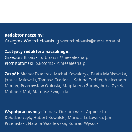
Redaktor naczelny:
Grzegorz Wierzchołowski
g.wierzcholowski@niezalezna.pl
Zastępcy redaktora naczelnego:
Grzegorz Broński
g.bronski@niezalezna.pl
Piotr Kotomski
p.kotomski@niezalezna.pl
Zespół:
Michał Dzierżak, Michał Kowalczyk, Beata Mańkowska,
Janusz Milewski, Tomasz Grodecki, Sabina Treffler, Aleksander
Mimier, Przemysław Obłuski, Magdalena Żuraw, Anna Zyzek,
Mateusz Mol, Mateusz Święcicki
Współpracownicy:
Tomasz Duklanowski, Agnieszka
Kołodziejczyk, Hubert Kowalski, Mariola Łukawska, Jan
Przemyłski, Natalia Wasilewska, Konrad Wysocki