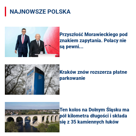
NAJNOWSZE POLSKA
Przyszłość Morawieckiego pod
znakiem zapytania. Polacy nie
są pewni...
Kraków znów rozszerza płatne
parkowanie
Ten kolos na Dolnym Śląsku ma
pół kilometra długości i składa
się z 35 kamiennych łuków