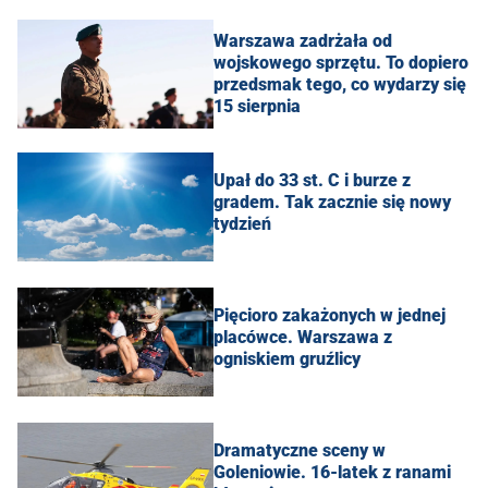
Warszawa zadrżała od
wojskowego sprzętu. To dopiero
przedsmak tego, co wydarzy się
15 sierpnia
Upał do 33 st. C i burze z
gradem. Tak zacznie się nowy
tydzień
Pięcioro zakażonych w jednej
placówce. Warszawa z
ogniskiem gruźlicy
Dramatyczne sceny w
Goleniowie. 16-latek z ranami