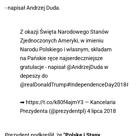
- napisał Andrzej Duda.
Z okazji Święta Narodowego Stanów
Zjednoczonych Ameryki, w imieniu
Narodu Polskiego i własnym, składam
na Pańskie ręce najserdeczniejsze
gratulacje - napisał
@AndrzejDuda
w
depeszy do
@realDonaldTrump
#IndependenceDay2018
#Ju
➡
https://t.co/k80f4ajmY3
— Kancelaria
Prezydenta (@prezydentpl)
4 lipca 2018
Prezydent podkreślił, że
"Polskę i Stany