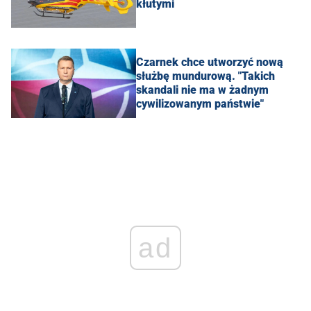
kłutymi
Czarnek chce utworzyć nową
służbę mundurową. "Takich
skandali nie ma w żadnym
cywilizowanym państwie"
ad