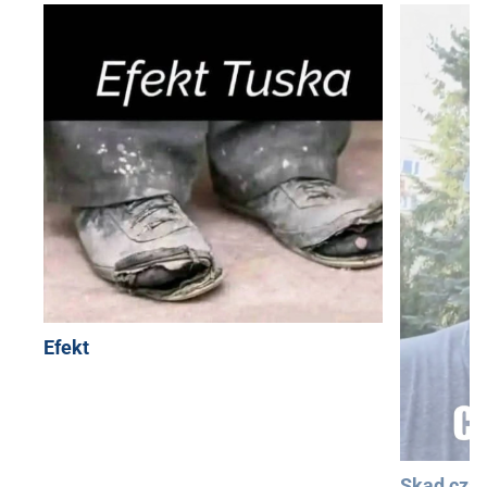
Efekt
Skąd cza