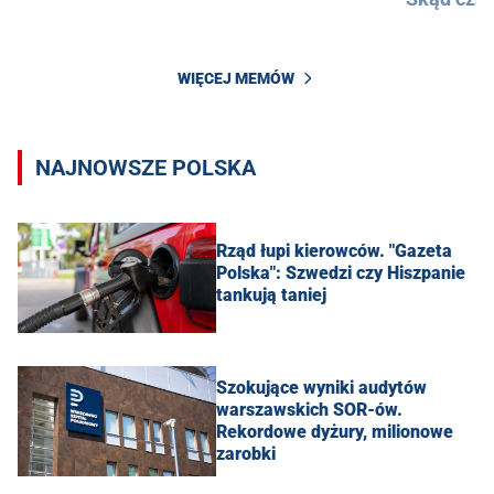
WIĘCEJ MEMÓW
NAJNOWSZE POLSKA
Rząd łupi kierowców. "Gazeta
Polska": Szwedzi czy Hiszpanie
tankują taniej
Szokujące wyniki audytów
warszawskich SOR-ów.
Rekordowe dyżury, milionowe
zarobki