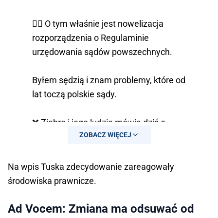
👉🏻 O tym właśnie jest nowelizacja
rozporządzenia o Regulaminie
urzędowania sądów powszechnych.
Byłem sędzią i znam problemy, które od
lat toczą polskie sądy.
❌ Ziobro i jego ludzie mówią dziś o…
ZOBACZ WIĘCEJ
— Waldemar Żurek (@w_zurek)
October
3, 2025
Na wpis Tuska zdecydowanie zareagowały
środowiska prawnicze.
Ad Vocem: Zmiana ma odsuwać od