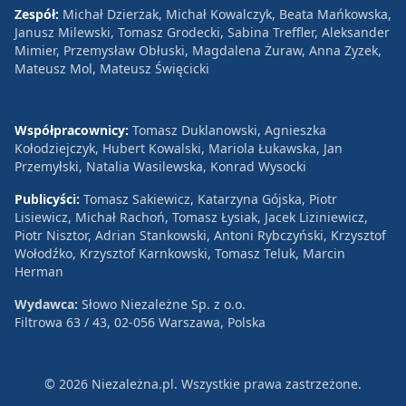
Zespół:
Michał Dzierżak, Michał Kowalczyk, Beata Mańkowska,
Janusz Milewski, Tomasz Grodecki, Sabina Treffler, Aleksander
Mimier, Przemysław Obłuski, Magdalena Żuraw, Anna Zyzek,
Mateusz Mol, Mateusz Święcicki
Współpracownicy:
Tomasz Duklanowski, Agnieszka
Kołodziejczyk, Hubert Kowalski, Mariola Łukawska, Jan
Przemyłski, Natalia Wasilewska, Konrad Wysocki
Publicyści:
Tomasz Sakiewicz, Katarzyna Gójska, Piotr
Lisiewicz, Michał Rachoń, Tomasz Łysiak, Jacek Liziniewicz,
Piotr Nisztor, Adrian Stankowski, Antoni Rybczyński, Krzysztof
Wołodźko, Krzysztof Karnkowski, Tomasz Teluk, Marcin
Herman
Wydawca:
Słowo Niezależne Sp. z o.o.
Filtrowa 63 / 43, 02-056 Warszawa, Polska
© 2026 Niezależna.pl. Wszystkie prawa zastrzeżone.