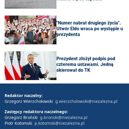
"Numer nabrał drugiego życia".
Utwór Eldo wraca po występie u
prezydenta
Prezydent złożył podpis pod
czterema ustawami. Jedną
skierował do TK
Redaktor naczelny:
Grzegorz Wierzchołowski
g.wierzcholowski@niezalezna.pl
Zastępcy redaktora naczelnego:
Grzegorz Broński
g.bronski@niezalezna.pl
Piotr Kotomski
p.kotomski@niezalezna.pl