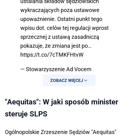
ustalania składów sędziowskich
wykraczających poza ustawowe
upoważnienie. Ostatni punkt tego
wpisu dot. celów tej regulacji wprost
sprzecznej z ustawą zasadniczą
pokazuje, że zmiana jest po…
https://t.co/7cTMKFHtvW
— Stowarzyszenie Ad Vocem
(@StAdVocem)
October 3, 2025
ZOBACZ WIĘCEJ
"Aequitas": W jaki sposób minister
steruje SLPS
Ogólnopolskie Zrzeszenie Sędziów "Aequitas"