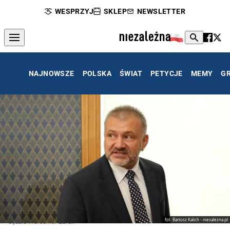
WESPRZYJ
SKLEP
NEWSLETTER
NAJNOWSZE
POLSKA
ŚWIAT
PETYCJE
MEMY
G
fot. Bartosz Kalich - niezalezna.pl
Sędzia Waldemar Żurek