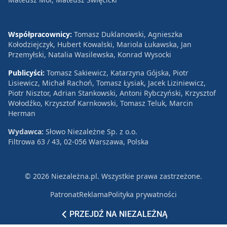
Współpracownicy:
Tomasz Duklanowski, Agnieszka
Kołodziejczyk, Hubert Kowalski, Mariola Łukawska, Jan
Przemyłski, Natalia Wasilewska, Konrad Wysocki
Publicyści:
Tomasz Sakiewicz, Katarzyna Gójska, Piotr
Lisiewicz, Michał Rachoń, Tomasz Łysiak, Jacek Liziniewicz,
Piotr Nisztor, Adrian Stankowski, Antoni Rybczyński, Krzysztof
Wołodźko, Krzysztof Karnkowski, Tomasz Teluk, Marcin
Herman
Wydawca:
Słowo Niezależne Sp. z o.o.
Filtrowa 63 / 43, 02-056 Warszawa, Polska
© 2026 Niezależna.pl. Wszystkie prawa zastrzeżone.
Patronat
Reklama
Polityka prywatności
PRZEJDŹ NA NIEZALEŻNĄ