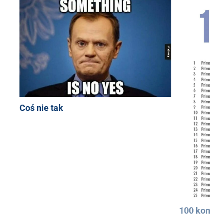
Coś nie tak
100 konkr