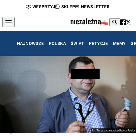
WESPRZYJ
SKLEP
NEWSLETTER
NAJNOWSZE
POLSKA
ŚWIAT
PETYCJE
MEMY
G
fot. Tomasz Adamowicz/Gazeta Polska
Zbigniew S.