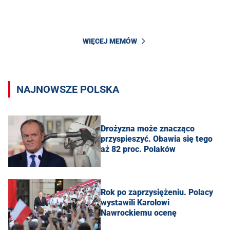
WIĘCEJ MEMÓW
NAJNOWSZE POLSKA
Drożyzna może znacząco
przyspieszyć. Obawia się tego
aż 82 proc. Polaków
Rok po zaprzysiężeniu. Polacy
wystawili Karolowi
Nawrockiemu ocenę