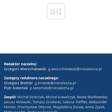
ad
Redaktor naczelny:
Grzegorz Wierzchołowski
g.wierzcholowski@niezalezna.pl
Zastępcy redaktora naczelnego:
Grzegorz Broński
g.bronski@niezalezna.pl
Piotr Kotomski
p.kotomski@niezalezna.pl
Zespół:
Michał Dzierżak, Michał Kowalczyk, Beata Mańkowska,
Janusz Milewski, Tomasz Grodecki, Sabina Treffler, Aleksander
Mimier, Przemysław Obłuski, Magdalena Żuraw, Anna Zyzek,
Mateusz Mol, Mateusz Święcicki