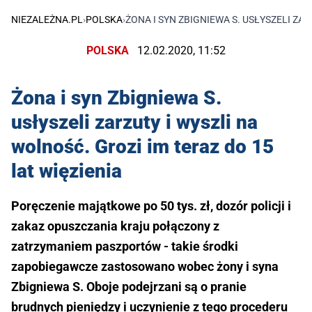
NIEZALEŻNA.PL
›
POLSKA
›
ŻONA I SYN ZBIGNIEWA S. USŁYSZELI ZAR
POLSKA
12.02.2020, 11:52
Żona i syn Zbigniewa S.
usłyszeli zarzuty i wyszli na
wolność. Grozi im teraz do 15
lat więzienia
Poręczenie majątkowe po 50 tys. zł, dozór policji i
zakaz opuszczania kraju połączony z
zatrzymaniem paszportów - takie środki
zapobiegawcze zastosowano wobec żony i syna
Zbigniewa S. Oboje podejrzani są o pranie
brudnych pieniędzy i uczynienie z tego procederu