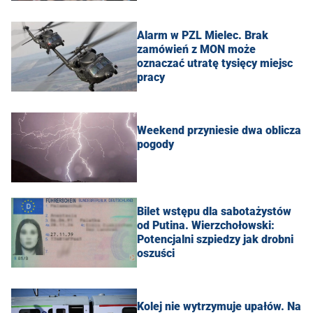
Alarm w PZL Mielec. Brak
zamówień z MON może
oznaczać utratę tysięcy miejsc
pracy
Weekend przyniesie dwa oblicza
pogody
Bilet wstępu dla sabotażystów
od Putina. Wierzchołowski:
Potencjalni szpiedzy jak drobni
oszuści
Kolej nie wytrzymuje upałów. Na