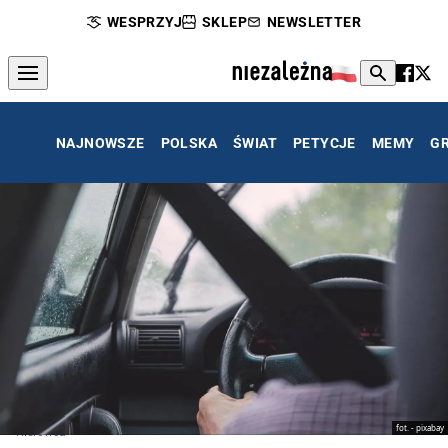
WESPRZYJ
SKLEP
NEWSLETTER
NAJNOWSZE
POLSKA
ŚWIAT
PETYCJE
MEMY
G
fot. - pixabay
Kierowca