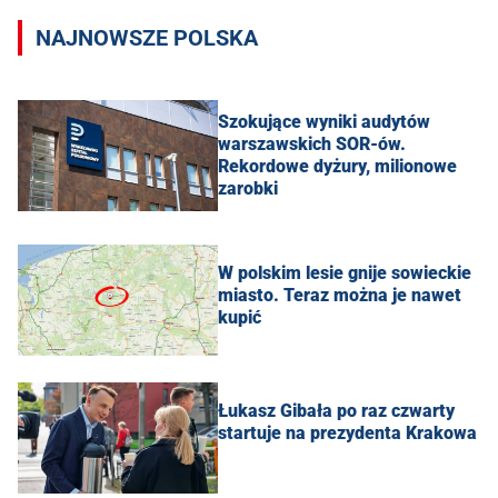
NAJNOWSZE POLSKA
Szokujące wyniki audytów
warszawskich SOR-ów.
Rekordowe dyżury, milionowe
zarobki
W polskim lesie gnije sowieckie
miasto. Teraz można je nawet
kupić
Łukasz Gibała po raz czwarty
startuje na prezydenta Krakowa