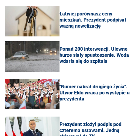
Łatwiej porównasz ceny
mieszkań. Prezydent podpisał
ważną nowelizację
Ponad 200 interwencji. Ulewne
burze siały spustoszenie. Woda
wdarła się do szpitala
"Numer nabrał drugiego życia".
Utwór Eldo wraca po występie u
prezydenta
Prezydent złożył podpis pod
czterema ustawami. Jedną