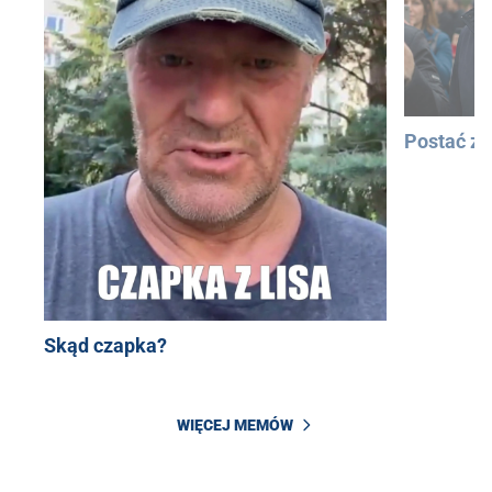
Postać z
Skąd czapka?
WIĘCEJ MEMÓW