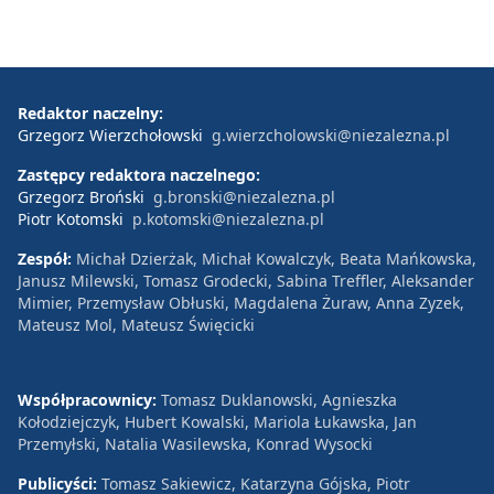
Redaktor naczelny:
Grzegorz Wierzchołowski
g.wierzcholowski@niezalezna.pl
Zastępcy redaktora naczelnego:
Grzegorz Broński
g.bronski@niezalezna.pl
Piotr Kotomski
p.kotomski@niezalezna.pl
Zespół:
Michał Dzierżak, Michał Kowalczyk, Beata Mańkowska,
Janusz Milewski, Tomasz Grodecki, Sabina Treffler, Aleksander
Mimier, Przemysław Obłuski, Magdalena Żuraw, Anna Zyzek,
Mateusz Mol, Mateusz Święcicki
Współpracownicy:
Tomasz Duklanowski, Agnieszka
Kołodziejczyk, Hubert Kowalski, Mariola Łukawska, Jan
Przemyłski, Natalia Wasilewska, Konrad Wysocki
Publicyści:
Tomasz Sakiewicz, Katarzyna Gójska, Piotr