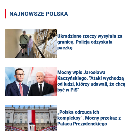
NAJNOWSZE POLSKA
Ukradzione rzeczy wysyłała za
granicę. Policja odzyskała
paczkę
Mocny wpis Jarosława
Kaczyńskiego. "Ataki wychodzą
od ludzi, którzy udawali, że chcą
być w PiS"
„Polska odrzuca ich
kompleksy”. Mocny przekaz z
Pałacu Prezydenckiego