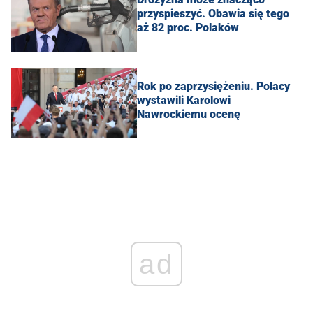
przyspieszyć. Obawia się tego
aż 82 proc. Polaków
Rok po zaprzysiężeniu. Polacy
wystawili Karolowi
Nawrockiemu ocenę
ad