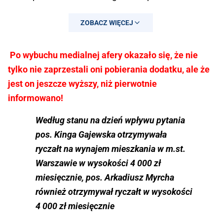
ZOBACZ WIĘCEJ
Po wybuchu medialnej afery okazało się, że nie
tylko nie zaprzestali oni pobierania dodatku, ale że
jest on jeszcze wyższy, niż pierwotnie
informowano!
Według stanu na dzień wpływu pytania
pos. Kinga Gajewska otrzymywała
ryczałt na wynajem mieszkania w m.st.
Warszawie w wysokości 4 000 zł
— Radosław Karbowski (@RadekKar)
miesięcznie, pos. Arkadiusz Myrcha
September 30, 2024
również otrzymywał ryczałt w wysokości
4 000 zł miesięcznie