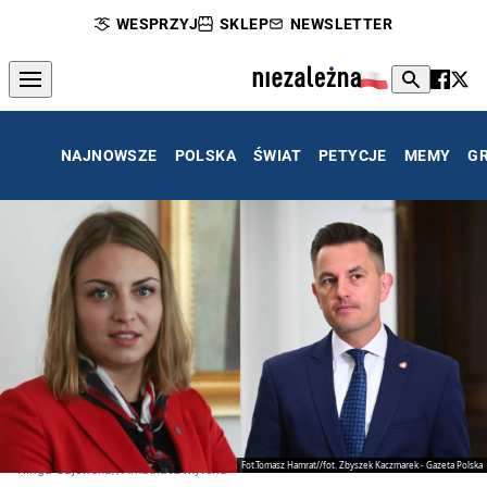
WESPRZYJ
SKLEP
NEWSLETTER
NAJNOWSZE
POLSKA
ŚWIAT
PETYCJE
MEMY
G
Fot.Tomasz Hamrat//fot. Zbyszek Kaczmarek - Gazeta Polska
Kinga Gajewska//Arkadiusz Myrcha