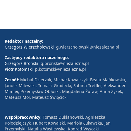
Redaktor naczelny:
Grzegorz Wierzchołowski
g.wierzcholowski@niezalezna.pl
Zastępcy redaktora naczelnego:
Grzegorz Broński
g.bronski@niezalezna.pl
Piotr Kotomski
p.kotomski@niezalezna.pl
Zespół:
Michał Dzierżak, Michał Kowalczyk, Beata Mańkowska,
Janusz Milewski, Tomasz Grodecki, Sabina Treffler, Aleksander
Mimier, Przemysław Obłuski, Magdalena Żuraw, Anna Zyzek,
Mateusz Mol, Mateusz Święcicki
Współpracownicy:
Tomasz Duklanowski, Agnieszka
Kołodziejczyk, Hubert Kowalski, Mariola Łukawska, Jan
Przemyłski, Natalia Wasilewska, Konrad Wysocki