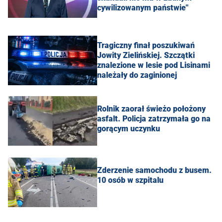
cywilizowanym państwie"
Tragiczny finał poszukiwań
Jowity Zielińskiej. Szczątki
znalezione w lesie pod Lisinami
należały do zaginionej
Rolnik zaorał świeżo położony
asfalt. Policja zatrzymała go na
gorącym uczynku
Zderzenie samochodu z busem.
10 osób w szpitalu