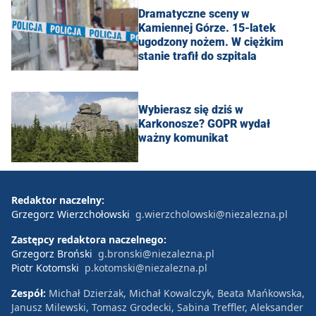
Dramatyczne sceny w
Kamiennej Górze. 15-latek
ugodzony nożem. W ciężkim
stanie trafił do szpitala
Wybierasz się dziś w
Karkonosze? GOPR wydał
ważny komunikat
Redaktor naczelny:
Grzegorz Wierzchołowski
g.wierzcholowski@niezalezna.pl
Zastępcy redaktora naczelnego:
Grzegorz Broński
g.bronski@niezalezna.pl
Piotr Kotomski
p.kotomski@niezalezna.pl
Zespół:
Michał Dzierżak, Michał Kowalczyk, Beata Mańkowska,
Janusz Milewski, Tomasz Grodecki, Sabina Treffler, Aleksander