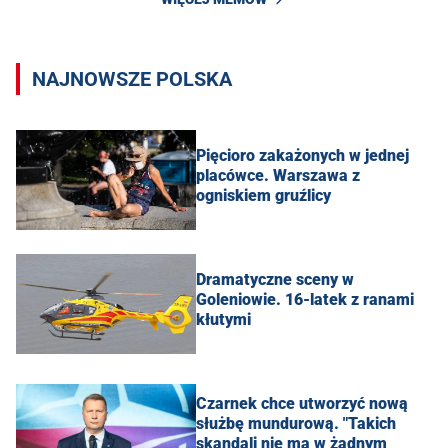
NAJNOWSZE POLSKA
Pięcioro zakażonych w jednej
placówce. Warszawa z
ogniskiem gruźlicy
Dramatyczne sceny w
Goleniowie. 16-latek z ranami
kłutymi
Czarnek chce utworzyć nową
służbę mundurową. "Takich
skandali nie ma w żadnym