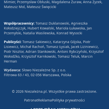
Mimier, Przemysław Obłuski, Magdalena Żuraw, Anna Zyzek,
Mateusz Mol, Mateusz Święcicki
Współpracownicy:
Tomasz Duklanowski, Agnieszka
Kołodziejczyk, Hubert Kowalski, Mariola Łukawska, Jan
Przemyłski, Natalia Wasilewska, Konrad Wysocki
Publicyści:
Tomasz Sakiewicz, Katarzyna Gójska, Piotr
Lisiewicz, Michał Rachoń, Tomasz Łysiak, Jacek Liziniewicz,
Piotr Nisztor, Adrian Stankowski, Antoni Rybczyński, Krzysztof
Wołodźko, Krzysztof Karnkowski, Tomasz Teluk, Marcin
Herman
Wydawca:
Słowo Niezależne Sp. z o.o.
Filtrowa 63 / 43, 02-056 Warszawa, Polska
© 2026 Niezależna.pl. Wszystkie prawa zastrzeżone.
Patronat
Reklama
Polityka prywatności