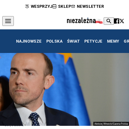
WESPRZYJ
SKLEP
NEWSLETTER
NAJNOWSZE
POLSKA
ŚWIAT
PETYCJE
MEMY
G
Aleksiej Witwicki/Gazeta Polska
Borys Budka