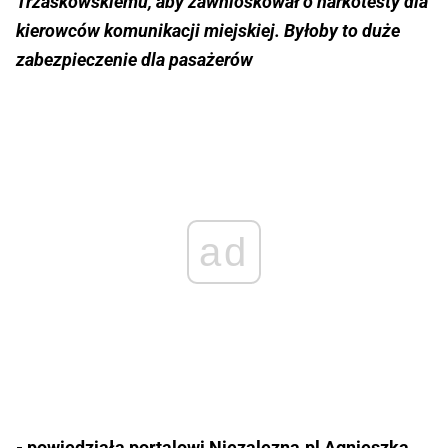
Trzaskowskiemu, aby zawnioskował o narkotesty dla
kierowców komunikacji miejskiej. Byłoby to duże
zabezpieczenie dla pasażerów
ad
- powiedziała portalowi Niezalezna.pl Agnieszka