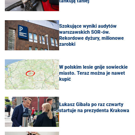
tankują taniej
Szokujące wyniki audytów
warszawskich SOR-ów.
Rekordowe dyżury, milionowe
zarobki
W polskim lesie gnije sowieckie
miasto. Teraz można je nawet
kupić
Łukasz Gibała po raz czwarty
startuje na prezydenta Krakowa