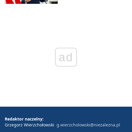
ad
Redaktor naczelny:
Grzegorz Wierzchołowski
g.wierzcholowski@niezalezna.pl