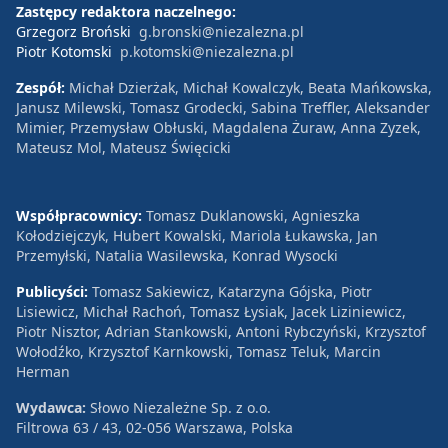
Zastępcy redaktora naczelnego:
Grzegorz Broński
g.bronski@niezalezna.pl
Piotr Kotomski
p.kotomski@niezalezna.pl
Zespół:
Michał Dzierżak, Michał Kowalczyk, Beata Mańkowska,
Janusz Milewski, Tomasz Grodecki, Sabina Treffler, Aleksander
Mimier, Przemysław Obłuski, Magdalena Żuraw, Anna Zyzek,
Mateusz Mol, Mateusz Święcicki
Współpracownicy:
Tomasz Duklanowski, Agnieszka
Kołodziejczyk, Hubert Kowalski, Mariola Łukawska, Jan
Przemyłski, Natalia Wasilewska, Konrad Wysocki
Publicyści:
Tomasz Sakiewicz, Katarzyna Gójska, Piotr
Lisiewicz, Michał Rachoń, Tomasz Łysiak, Jacek Liziniewicz,
Piotr Nisztor, Adrian Stankowski, Antoni Rybczyński, Krzysztof
Wołodźko, Krzysztof Karnkowski, Tomasz Teluk, Marcin
Herman
Wydawca:
Słowo Niezależne Sp. z o.o.
Filtrowa 63 / 43, 02-056 Warszawa, Polska