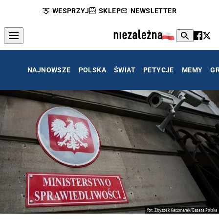
WESPRZYJ
SKLEP
NEWSLETTER
NAJNOWSZE
POLSKA
ŚWIAT
PETYCJE
MEMY
G
fot. Zbyszek Kaczmarek/Gazeta Polska