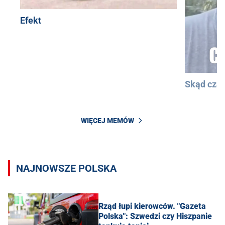
Efekt
Skąd cza
WIĘCEJ MEMÓW
NAJNOWSZE POLSKA
Rząd łupi kierowców. "Gazeta
Polska": Szwedzi czy Hiszpanie