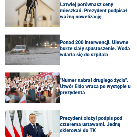
Łatwiej porównasz ceny
mieszkań. Prezydent podpisał
ważną nowelizację
Ponad 200 interwencji. Ulewne
burze siały spustoszenie. Woda
wdarła się do szpitala
"Numer nabrał drugiego życia".
Utwór Eldo wraca po występie u
prezydenta
Prezydent złożył podpis pod
czterema ustawami. Jedną
skierował do TK