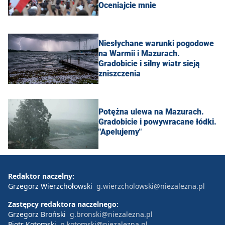
Oceniajcie mnie
Niesłychane warunki pogodowe
na Warmii i Mazurach.
Gradobicie i silny wiatr sieją
zniszczenia
Potężna ulewa na Mazurach.
Gradobicie i powywracane łódki.
"Apelujemy"
Redaktor naczelny:
Grzegorz Wierzchołowski
g.wierzcholowski@niezalezna.pl
Zastępcy redaktora naczelnego:
Grzegorz Broński
g.bronski@niezalezna.pl
Piotr Kotomski
p.kotomski@niezalezna.pl