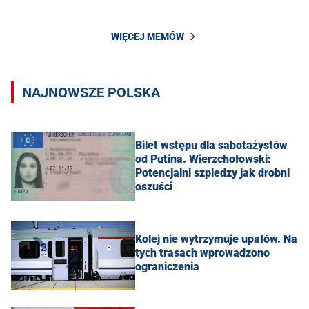
WIĘCEJ MEMÓW
NAJNOWSZE POLSKA
Bilet wstępu dla sabotażystów
od Putina. Wierzchołowski:
Potencjalni szpiedzy jak drobni
oszuści
Kolej nie wytrzymuje upałów. Na
tych trasach wprowadzono
ograniczenia