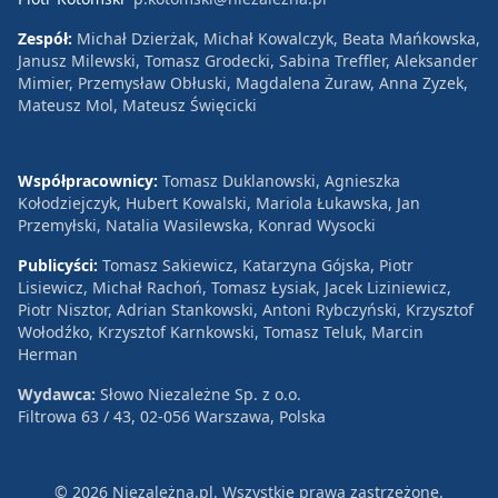
Zespół:
Michał Dzierżak, Michał Kowalczyk, Beata Mańkowska,
Janusz Milewski, Tomasz Grodecki, Sabina Treffler, Aleksander
Mimier, Przemysław Obłuski, Magdalena Żuraw, Anna Zyzek,
Mateusz Mol, Mateusz Święcicki
Współpracownicy:
Tomasz Duklanowski, Agnieszka
Kołodziejczyk, Hubert Kowalski, Mariola Łukawska, Jan
Przemyłski, Natalia Wasilewska, Konrad Wysocki
Publicyści:
Tomasz Sakiewicz, Katarzyna Gójska, Piotr
Lisiewicz, Michał Rachoń, Tomasz Łysiak, Jacek Liziniewicz,
Piotr Nisztor, Adrian Stankowski, Antoni Rybczyński, Krzysztof
Wołodźko, Krzysztof Karnkowski, Tomasz Teluk, Marcin
Herman
Wydawca:
Słowo Niezależne Sp. z o.o.
Filtrowa 63 / 43, 02-056 Warszawa, Polska
© 2026 Niezależna.pl. Wszystkie prawa zastrzeżone.