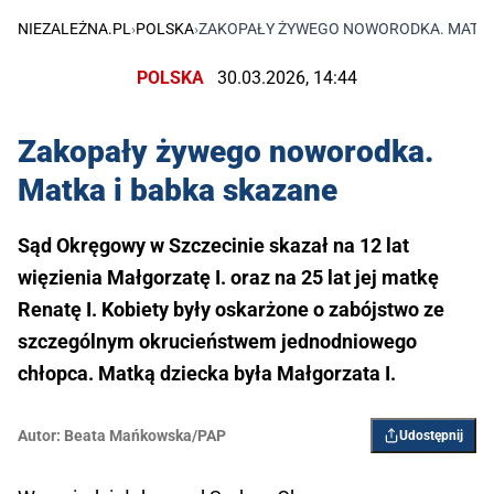
NIEZALEŻNA.PL
›
POLSKA
›
ZAKOPAŁY ŻYWEGO NOWORODKA. MATKA
POLSKA
30.03.2026, 14:44
Zakopały żywego noworodka.
Matka i babka skazane
Sąd Okręgowy w Szczecinie skazał na 12 lat
więzienia Małgorzatę I. oraz na 25 lat jej matkę
Renatę I. Kobiety były oskarżone o zabójstwo ze
szczególnym okrucieństwem jednodniowego
chłopca. Matką dziecka była Małgorzata I.
Autor:
Beata Mańkowska/PAP
Udostępnij