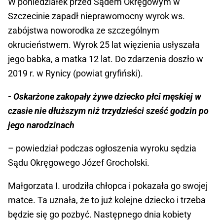
W poniedziałek przed Sądem Okręgowym w
Szczecinie zapadł nieprawomocny wyrok ws.
zabójstwa noworodka ze szczególnym
okrucieństwem. Wyrok 25 lat więzienia usłyszała
jego babka, a matka 12 lat. Do zdarzenia doszło w
2019 r. w Rynicy (powiat gryfiński).
- Oskarżone zakopały żywe dziecko płci męskiej w
czasie nie dłuższym niż trzydzieści sześć godzin po
jego narodzinach
– powiedział podczas ogłoszenia wyroku sędzia
Sądu Okręgowego Józef Grocholski.
Małgorzata I. urodziła chłopca i pokazała go swojej
matce. Ta uznała, że to już kolejne dziecko i trzeba
będzie się go pozbyć. Następnego dnia kobiety