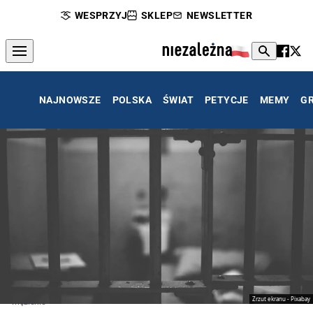
WESPRZYJ
SKLEP
NEWSLETTER
NAJNOWSZE
POLSKA
ŚWIAT
PETYCJE
MEMY
G
Zrzut ekranu - Pixabay
więzienie