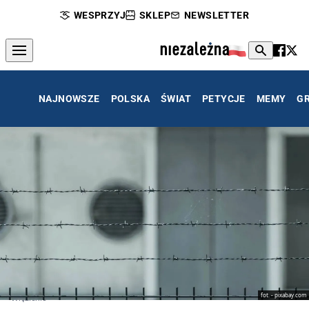
WESPRZYJ
SKLEP
NEWSLETTER
NAJNOWSZE
POLSKA
ŚWIAT
PETYCJE
MEMY
G
fot. - pixabay.com
Więzienie