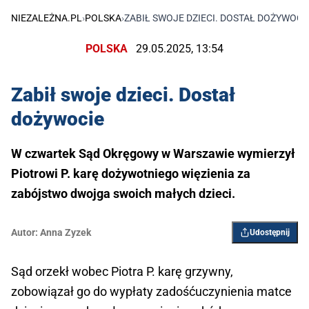
NIEZALEŻNA.PL
›
POLSKA
›
ZABIŁ SWOJE DZIECI. DOSTAŁ DOŻYWOCI
POLSKA
29.05.2025, 13:54
Zabił swoje dzieci. Dostał
dożywocie
W czwartek Sąd Okręgowy w Warszawie wymierzył
Piotrowi P. karę dożywotniego więzienia za
zabójstwo dwojga swoich małych dzieci.
Autor:
Anna Zyzek
Udostępnij
Sąd orzekł wobec Piotra P. karę grzywny,
zobowiązał go do wypłaty zadośćuczynienia matce