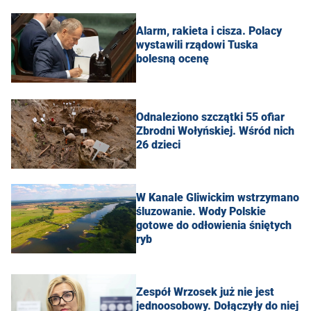
Alarm, rakieta i cisza. Polacy
wystawili rządowi Tuska
bolesną ocenę
Odnaleziono szczątki 55 ofiar
Zbrodni Wołyńskiej. Wśród nich
26 dzieci
W Kanale Gliwickim wstrzymano
śluzowanie. Wody Polskie
gotowe do odłowienia śniętych
ryb
Zespół Wrzosek już nie jest
jednoosobowy. Dołączyły do niej