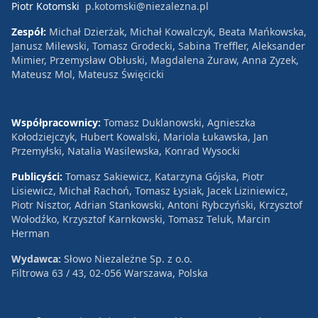
Piotr Kotomski
p.kotomski@niezalezna.pl
Zespół:
Michał Dzierżak, Michał Kowalczyk, Beata Mańkowska,
Janusz Milewski, Tomasz Grodecki, Sabina Treffler, Aleksander
Mimier, Przemysław Obłuski, Magdalena Żuraw, Anna Zyzek,
Mateusz Mol, Mateusz Święcicki
Współpracownicy:
Tomasz Duklanowski, Agnieszka
Kołodziejczyk, Hubert Kowalski, Mariola Łukawska, Jan
Przemyłski, Natalia Wasilewska, Konrad Wysocki
Publicyści:
Tomasz Sakiewicz, Katarzyna Gójska, Piotr
Lisiewicz, Michał Rachoń, Tomasz Łysiak, Jacek Liziniewicz,
Piotr Nisztor, Adrian Stankowski, Antoni Rybczyński, Krzysztof
Wołodźko, Krzysztof Karnkowski, Tomasz Teluk, Marcin
Herman
Wydawca:
Słowo Niezależne Sp. z o.o.
Filtrowa 63 / 43, 02-056 Warszawa, Polska