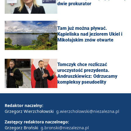
dwie prokurator
Tam już można pływać.
Kąpieliska nad jeziorem Ukiel i
Mikołajskim znów otwarte
Tomczyk chce rozliczać
uroczystość prezydenta.
Andruszkiewicz: Odrzucamy
kompleksy pseudoelity
Redaktor naczelny:
Grzegorz Wierzchołowski
g.wierzcholowski@niezalezna.pl
Zastępcy redaktora naczelnego:
Grzegorz Broński
g.bronski@niezalezna.pl