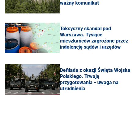
ważny komunikat
Toksyczny skandal pod
Warszawą. Tysiące
mieszkańców zagrożone przez
indolencję sądów i urzędów
Defilada z okazji Święta Wojska
Polskiego. Trwają
przygotowania - uwaga na
utrudnienia