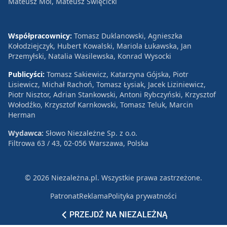
Mateusz Mol, Mateusz Święcicki
Współpracownicy:
Tomasz Duklanowski, Agnieszka
Kołodziejczyk, Hubert Kowalski, Mariola Łukawska, Jan
Przemyłski, Natalia Wasilewska, Konrad Wysocki
Publicyści:
Tomasz Sakiewicz, Katarzyna Gójska, Piotr
Lisiewicz, Michał Rachoń, Tomasz Łysiak, Jacek Liziniewicz,
Piotr Nisztor, Adrian Stankowski, Antoni Rybczyński, Krzysztof
Wołodźko, Krzysztof Karnkowski, Tomasz Teluk, Marcin
Herman
Wydawca:
Słowo Niezależne Sp. z o.o.
Filtrowa 63 / 43, 02-056 Warszawa, Polska
© 2026 Niezależna.pl. Wszystkie prawa zastrzeżone.
Patronat
Reklama
Polityka prywatności
PRZEJDŹ NA NIEZALEŻNĄ