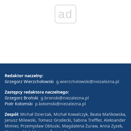
ad
Redaktor naczelny:
Grzegorz Wierzchołowski
g.wierzcholowski@niezalezna.pl
Zastępcy redaktora naczelnego:
Grzegorz Broński
g.bronski@niezalezna.pl
Piotr Kotomski
p.kotomski@niezalezna.pl
Zespół:
Michał Dzierżak, Michał Kowalczyk, Beata Mańkowska,
Janusz Milewski, Tomasz Grodecki, Sabina Treffler, Aleksander
Mimier, Przemysław Obłuski, Magdalena Żuraw, Anna Zyzek,