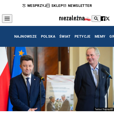
WESPRZYJ
SKLEP
NEWSLETTER
NAJNOWSZE
POLSKA
ŚWIAT
PETYCJE
MEMY
G
Twitter/ PremierRP