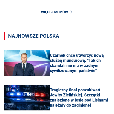
WIĘCEJ MEMÓW
NAJNOWSZE POLSKA
Czarnek chce utworzyć nową
służbę mundurową. "Takich
skandali nie ma w żadnym
cywilizowanym państwie"
Tragiczny finał poszukiwań
Jowity Zielińskiej. Szczątki
znalezione w lesie pod Lisinami
należały do zaginionej