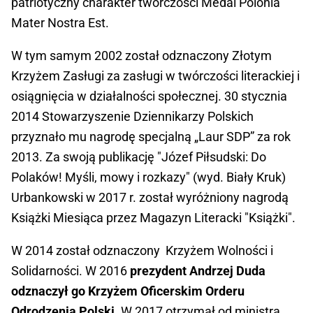
patriotyczny charakter twórczości Medal Polonia
Mater Nostra Est.
W tym samym 2002 został odznaczony Złotym
Krzyżem Zasługi za zasługi w twórczości literackiej i
osiągnięcia w działalności społecznej. 30 stycznia
2014 Stowarzyszenie Dziennikarzy Polskich
przyznało mu nagrodę specjalną „Laur SDP” za rok
2013. Za swoją publikację "Józef Piłsudski: Do
Polaków! Myśli, mowy i rozkazy" (wyd. Biały Kruk)
Urbankowski w 2017 r. został wyróżniony nagrodą
Książki Miesiąca przez Magazyn Literacki "Książki".
W 2014 został odznaczony Krzyżem Wolności i
Solidarności. W 2016
prezydent Andrzej Duda
odznaczył go Krzyżem Oficerskim Orderu
Odrodzenia Polski
. W 2017 otrzymał od ministra