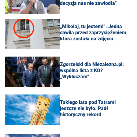
decyzja nas nie zawiodła"
„Mikołaj, tu jestem!”. Jedna
chwila przed zaprzysiężeniem,
która została na zdjęciu
Zgorzelski dla Niezalezna.pl:
wspólna lista z KO?
„Wykluczam”
Takiego lata pod Tatrami
jeszcze nie było. Padł
historyczny rekord