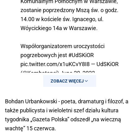
Komunalnym Północnym w Warszawie,
zostanie poprzedzony Mszą św. o godz.
14.00 w kościele św. Ignacego, ul.
Wóycickiego 14a w Warszawie.
Współorganizatorem uroczystości
pogrzebowych jest
#UdSKiOR
pic.twitter.com/x1uKCvY8I8
— UdSKiOR
(@Kombatanci)
June 20, 2023
ZOBACZ WIĘCEJ
Bohdan Urbankowski - poeta, dramaturg i filozof, a
także publicysta i wieloletni szef działu kultura
tygodnika „Gazeta Polska” odszedł „na wieczną
wachtę” 15 czerwca.