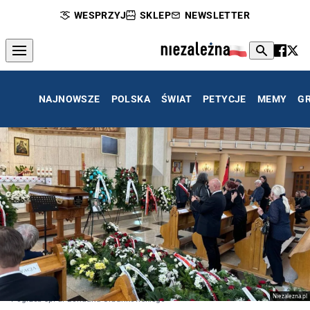
WESPRZYJ
SKLEP
NEWSLETTER
NAJNOWSZE
POLSKA
ŚWIAT
PETYCJE
MEMY
G
Niezalezna.pl
Pogrzeb śp. dr Bohdana Urbankowskiego