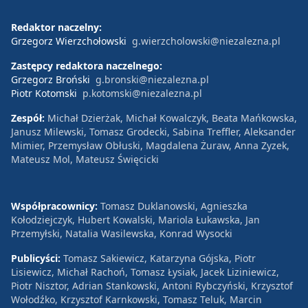
Redaktor naczelny:
Grzegorz Wierzchołowski
g.wierzcholowski@niezalezna.pl
Zastępcy redaktora naczelnego:
Grzegorz Broński
g.bronski@niezalezna.pl
Piotr Kotomski
p.kotomski@niezalezna.pl
Zespół:
Michał Dzierżak, Michał Kowalczyk, Beata Mańkowska,
Janusz Milewski, Tomasz Grodecki, Sabina Treffler, Aleksander
Mimier, Przemysław Obłuski, Magdalena Żuraw, Anna Zyzek,
Mateusz Mol, Mateusz Święcicki
Współpracownicy:
Tomasz Duklanowski, Agnieszka
Kołodziejczyk, Hubert Kowalski, Mariola Łukawska, Jan
Przemyłski, Natalia Wasilewska, Konrad Wysocki
Publicyści:
Tomasz Sakiewicz, Katarzyna Gójska, Piotr
Lisiewicz, Michał Rachoń, Tomasz Łysiak, Jacek Liziniewicz,
Piotr Nisztor, Adrian Stankowski, Antoni Rybczyński, Krzysztof
Wołodźko, Krzysztof Karnkowski, Tomasz Teluk, Marcin