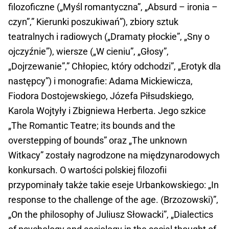
filozoficzne („Myśl romantyczna”, „Absurd – ironia –
czyn”,” Kierunki poszukiwań”), zbiory sztuk
teatralnych i radiowych („Dramaty płockie”, „Sny o
ojczyźnie”), wiersze („W cieniu”, „Głosy”,
„Dojrzewanie”,” Chłopiec, który odchodzi”, „Erotyk dla
następcy”) i monografie: Adama Mickiewicza,
Fiodora Dostojewskiego, Józefa Piłsudskiego,
Karola Wojtyły i Zbigniewa Herberta. Jego szkice
„The Romantic Teatre; its bounds and the
overstepping of bounds” oraz „The unknown
Witkacy” zostały nagrodzone na międzynarodowych
konkursach. O wartości polskiej filozofii
przypominały także takie eseje Urbankowskiego: „In
response to the challenge of the age. (Brzozowski)”,
„On the philosophy of Juliusz Słowacki”, „Dialectics