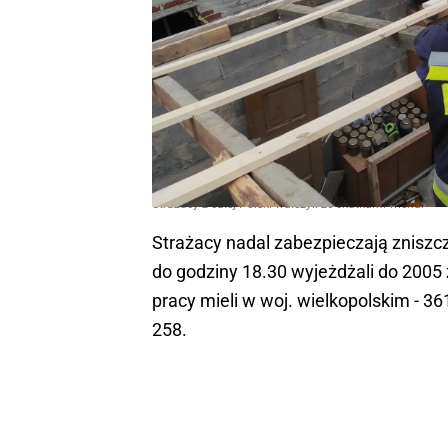
Strażacy z całej Polski walczyli ze skutkami wichur
Strażacy nadal zabezpieczają znisz
do godziny 18.30 wyjeżdżali do 2005
pracy mieli w woj. wielkopolskim - 36
258.