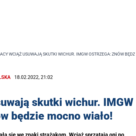
ACY WCIĄŻ USUWAJĄ SKUTKI WICHUR. IMGW OSTRZEGA: ZNÓW BĘDZ
LSKA
18.02.2022, 21:02
suwają skutki wichur. IMGW
ów będzie mocno wiało!
ła się we znaki strażakom. Wciąż sprzątają oni po