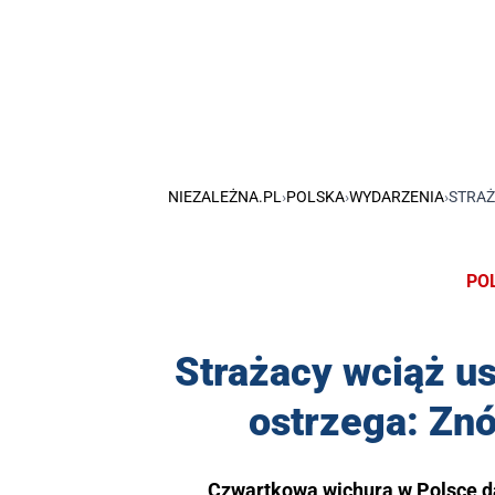
NIEZALEŻNA.PL
›
POLSKA
›
WYDARZENIA
›
STRAŻ
PO
Strażacy wciąż u
ostrzega: Zn
Czwartkowa wichura w Polsce da