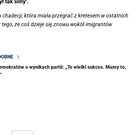
 tak silny".
a chadecji, która miała przegrać z kretesem w ostatnich
 tego, że coś dzieje się znowu wokół imigrantów
DOBNE
demokratów o wynikach partii: „To wielki sukces. Mamy to,
”