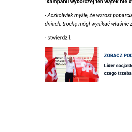
"kampanii wyborczej ten wątek nie był
- Aczkolwiek myślę, że wzrost poparci
dniach, trochę mógł wynikać właśnie z
- stwierdził.
ZOBACZ PO
Lider socjal
czego trzeba