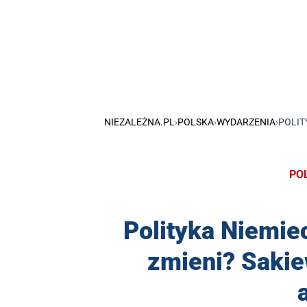
NIEZALEŻNA.PL
›
POLSKA
›
WYDARZENIA
›
POLIT
PO
Polityka Niemiec
zmieni? Sakiew