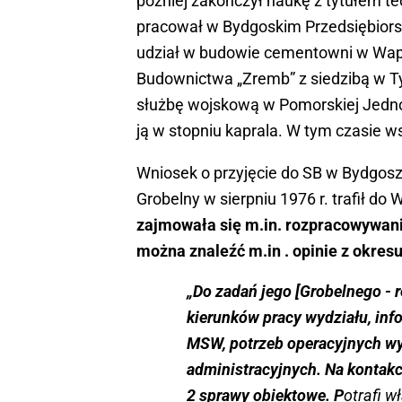
później zakończył naukę z tytułem t
pracował w Bydgoskim Przedsiębior
udział w budowie cementowni w Wapi
Budownictwa „Zremb” z siedzibą w T
służbę wojskową w Pomorskiej Jedno
ją w stopniu kaprala. W tym czasie w
Wniosek o przyjęcie do SB w Bydgoszc
Grobelny w sierpniu 1976 r. trafił d
zajmowała się m.in. rozpracowywan
można znaleźć m.in . opinie z okres
„Do zadań jego [Grobelnego - 
kierunków pracy wydziału, inf
MSW, potrzeb operacyjnych wyd
administracyjnych. Na kontak
2 sprawy obiektowe. P
otrafi w