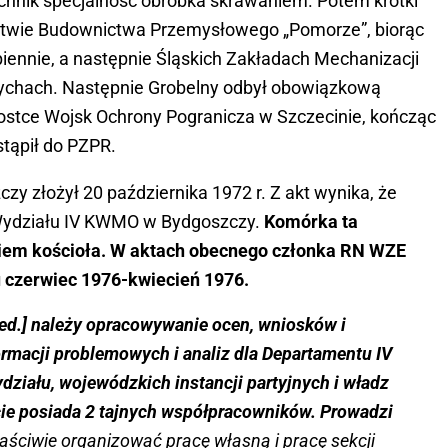
echnik specjalność obróbka skrawaniem. Potem krótki
stwie Budownictwa Przemysłowego „Pomorze”, biorąc
ennie, a następnie Śląskich Zakładach Mechanizacji
ychach. Następnie Grobelny odbył obowiązkową
stce Wojsk Ochrony Pogranicza w Szczecinie, kończąc
stąpił do PZPR.
zy złożył 20 października 1972 r. Z akt wynika, że
o Wydziału IV KWMO w Bydgoszczy.
Komórka ta
iem kościoła. W aktach obecnego członka RN WZE
u czerwiec 1976-kwiecień 1976.
red.] należy opracowywanie ocen, wniosków i
ormacji problemowych i analiz dla Departamentu IV
ziału, wojewódzkich instancji partyjnych i władz
cie posiada 2 tajnych współpracowników. Prowadzi
łaściwie organizować pracę własną i pracę sekcji