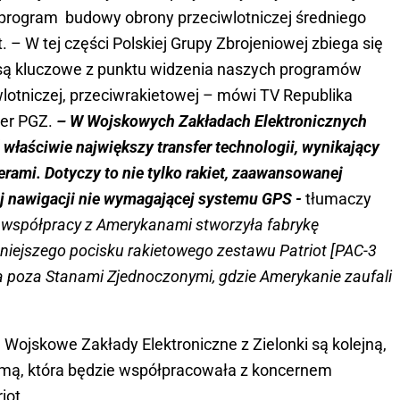
 program budowy obrony przeciwlotniczej średniego
. – W tej części Polskiej Grupy Zbrojeniowej zbiega się
 są kluczowe z punktu widzenia naszych programów
wlotniczej, przeciwrakietowej – mówi TV Republika
er PGZ.
– W Wojskowych Zakładach Elektronicznych
 właściwie największy transfer technologii, wynikający
rami. Dotyczy to nie tylko rakiet, zaawansowanej
wej nawigacji nie wymagającej systemu GPS -
tłumaczy
 współpracy z Amerykanami stworzyła fabrykę
niejszego pocisku rakietowego zestawu Patriot [PAC-3
cja poza Stanami Zjednoczonymi, gdzie Amerykanie zaufali
ojskowe Zakłady Elektroniczne z Zielonki są kolejną,
firmą, która będzie współpracowała z koncernem
iot.