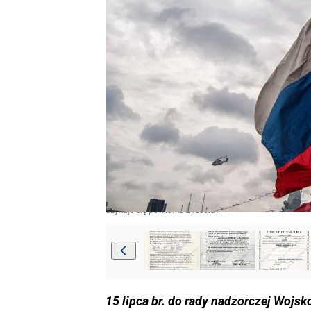
Szykuje się powtórka z resetu?
15 lipca br. do rady nadzorczej Wojs