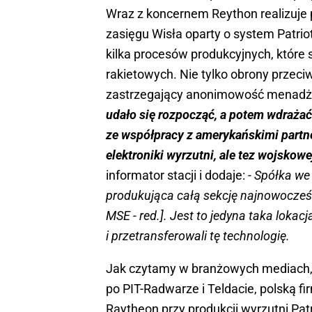
Wraz z koncernem Reython realizuje
zasięgu Wisła oparty o system Patriot
kilka procesów produkcyjnych, które
rakietowych. Nie tylko obrony przeci
zastrzegający anonimowość menadż
udało się rozpocząć, a potem wdrażać
ze współpracy z amerykańskimi partne
elektroniki wyrzutni, ale tez wojsko
informator stacji i dodaje:
- Spółka we
produkująca całą sekcję najnowocześ
MSE - red.]. Jest to jedyna taka loka
i przetransferowali tę technologię.
Jak czytamy w branżowych mediach, W
po PIT-Radwarze i Teldacie, polską 
Raytheon przy produkcji wyrzutni Patr