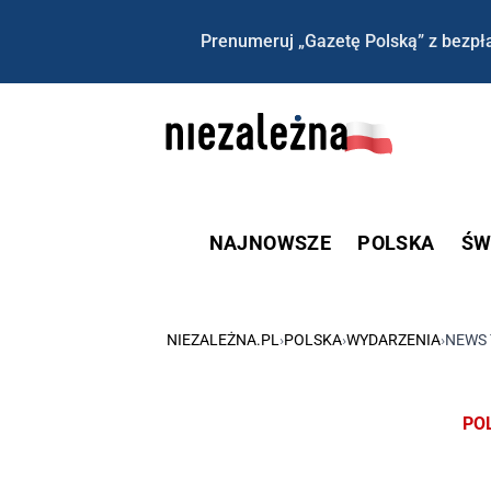
Prenumeruj „Gazetę Polską” z bezpła
NAJNOWSZE
POLSKA
ŚW
NIEZALEŻNA.PL
›
POLSKA
›
WYDARZENIA
›
NEWS 
PO