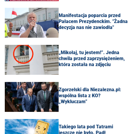
Manifestacja poparcia przed
Pałacem Prezydenckim. "Żadna
decyzja nas nie zawiodła"
„Mikołaj, tu jestem!”. Jedna
chwila przed zaprzysiężeniem,
która została na zdjęciu
Zgorzelski dla Niezalezna.pl:
wspólna lista z KO?
„Wykluczam”
Takiego lata pod Tatrami
jeszcze nie było. Padł