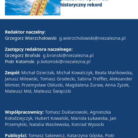
historyczny rekord
Redaktor naczelny:
Grzegorz Wierzchołowski
g.wierzcholowski@niezalezna.pl
Zastępcy redaktora naczelnego:
Grzegorz Broński
g.bronski@niezalezna.pl
Piotr Kotomski
p.kotomski@niezalezna.pl
Zespół:
Michał Dzierżak, Michał Kowalczyk, Beata Mańkowska,
Janusz Milewski, Tomasz Grodecki, Sabina Treffler, Aleksander
Mimier, Przemysław Obłuski, Magdalena Żuraw, Anna Zyzek,
Mateusz Mol, Mateusz Święcicki
Współpracownicy:
Tomasz Duklanowski, Agnieszka
Kołodziejczyk, Hubert Kowalski, Mariola Łukawska, Jan
Przemyłski, Natalia Wasilewska, Konrad Wysocki
Publicyści:
Tomasz Sakiewicz, Katarzyna Gójska, Piotr