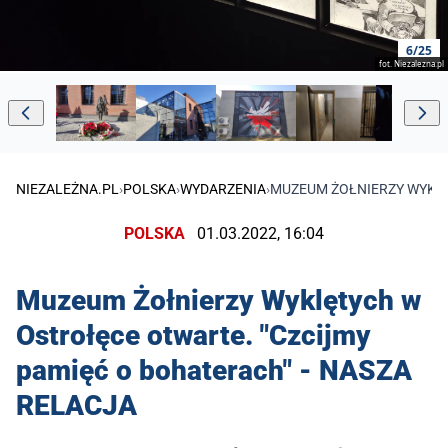
6/25
fot. Niezalezna.pl
NIEZALEŻNA.PL
›
POLSKA
›
WYDARZENIA
›
MUZEUM ŻOŁNIERZY WYKLĘ
POLSKA
01.03.2022, 16:04
Muzeum Żołnierzy Wyklętych w
Ostrołęce otwarte. "Czcijmy
pamięć o bohaterach" - NASZA
RELACJA