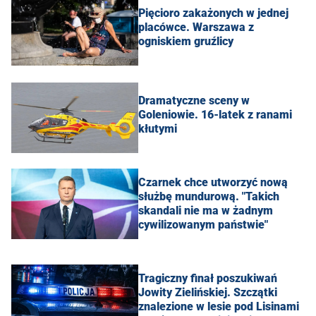
Pięcioro zakażonych w jednej
placówce. Warszawa z
ogniskiem gruźlicy
Dramatyczne sceny w
Goleniowie. 16-latek z ranami
kłutymi
Czarnek chce utworzyć nową
służbę mundurową. "Takich
skandali nie ma w żadnym
cywilizowanym państwie"
Tragiczny finał poszukiwań
Jowity Zielińskiej. Szczątki
znalezione w lesie pod Lisinami