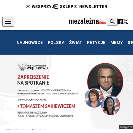
WESPRZYJ
SKLEP
NEWSLETTER
NAJNOWSZE
POLSKA
ŚWIAT
PETYCJE
MEMY
G
klubygp.pl
Zaproszenie na spotkanie