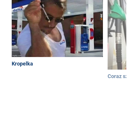
Kropelka
Coraz szy