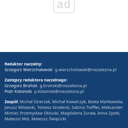
ad
Redaktor naczelny:
Grzegorz Wierzchołowski
g.wierzcholowski@niezalezna.pl
Zastępcy redaktora naczelnego:
Grzegorz Broński
g.bronski@niezalezna.pl
Piotr Kotomski
p.kotomski@niezalezna.pl
Zespół:
Michał Dzierżak, Michał Kowalczyk, Beata Mańkowska,
Janusz Milewski, Tomasz Grodecki, Sabina Treffler, Aleksander
Mimier, Przemysław Obłuski, Magdalena Żuraw, Anna Zyzek,
Mateusz Mol, Mateusz Święcicki