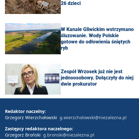
26 dzieci
W Kanale Gliwickim wstrzymano
śluzowanie. Wody Polskie
gotowe do odłowienia śniętych
ryb
Zespół Wrzosek już nie jest
jednoosobowy. Dołączyły do niej
dwie prokurator
Redaktor naczelny:
Grzegorz Wierzchołowski
g.wierzcholowski@niezalezna.pl
Zastępcy redaktora naczelnego:
Grzegorz Broński
g.bronski@niezalezna.pl