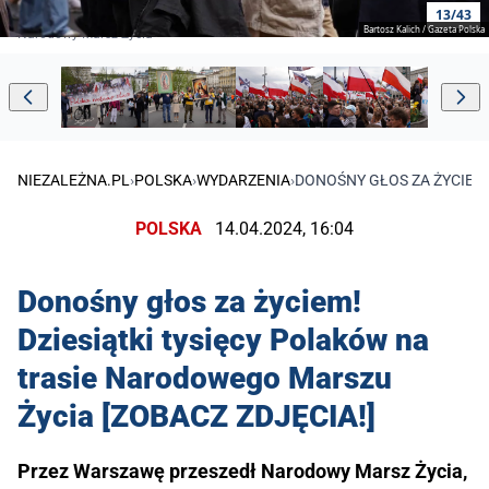
13/43
Bartosz Kalich / Gazeta Polska
Narodowy Marsz Życia
NIEZALEŻNA.PL
›
POLSKA
›
WYDARZENIA
›
DONOŚNY GŁOS ZA ŻYCIEM!
POLSKA
14.04.2024, 16:04
Donośny głos za życiem!
Dziesiątki tysięcy Polaków na
trasie Narodowego Marszu
Życia [ZOBACZ ZDJĘCIA!]
Przez Warszawę przeszedł Narodowy Marsz Życia,