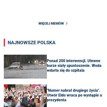
WIĘCEJ MEMÓW
NAJNOWSZE POLSKA
Ponad 200 interwencji. Ulewne
burze siały spustoszenie. Woda
wdarła się do szpitala
"Numer nabrał drugiego życia".
Utwór Eldo wraca po występie u
prezydenta