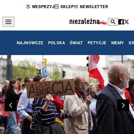
WESPRZYJ
SKLEP
NEWSLETTER
NAJNOWSZE
POLSKA
ŚWIAT
PETYCJE
MEMY
G