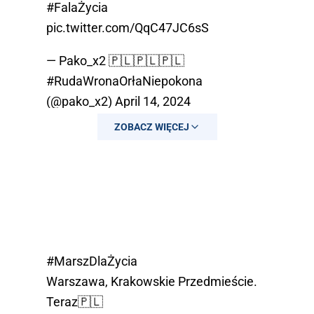
#FalaŻycia
pic.twitter.com/QqC47JC6sS
— Pako_x2 🇵🇱🇵🇱🇵🇱
#RudaWronaOrłaNiepokona
(@pako_x2)
April 14, 2024
ZOBACZ WIĘCEJ
#MarszDlaŻycia
Warszawa, Krakowskie Przedmieście.
Teraz🇵🇱