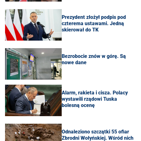
Prezydent złożył podpis pod
czterema ustawami. Jedną
skierował do TK
Bezrobocie znów w górę. Są
nowe dane
Alarm, rakieta i cisza. Polacy
wystawili rządowi Tuska
bolesną ocenę
Odnaleziono szczątki 55 ofiar
Zbrodni Wołyńskiej. Wśród nich