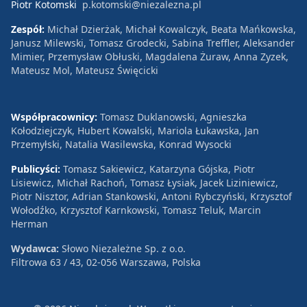
Piotr Kotomski
p.kotomski@niezalezna.pl
Zespół:
Michał Dzierżak, Michał Kowalczyk, Beata Mańkowska,
Janusz Milewski, Tomasz Grodecki, Sabina Treffler, Aleksander
Mimier, Przemysław Obłuski, Magdalena Żuraw, Anna Zyzek,
Mateusz Mol, Mateusz Święcicki
Współpracownicy:
Tomasz Duklanowski, Agnieszka
Kołodziejczyk, Hubert Kowalski, Mariola Łukawska, Jan
Przemyłski, Natalia Wasilewska, Konrad Wysocki
Publicyści:
Tomasz Sakiewicz, Katarzyna Gójska, Piotr
Lisiewicz, Michał Rachoń, Tomasz Łysiak, Jacek Liziniewicz,
Piotr Nisztor, Adrian Stankowski, Antoni Rybczyński, Krzysztof
Wołodźko, Krzysztof Karnkowski, Tomasz Teluk, Marcin
Herman
Wydawca:
Słowo Niezależne Sp. z o.o.
Filtrowa 63 / 43, 02-056 Warszawa, Polska