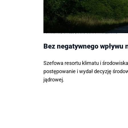
Powstanie pierwsza polska elektrownia jądrowa
Bez negatywnego wpływu n
Szefowa resortu klimatu i środowis
postępowanie i wydał decyzję środow
jądrowej.