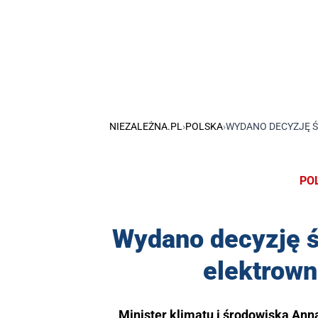
NIEZALEŻNA.PL
›
POLSKA
›
WYDANO DECYZJĘ 
PO
Wydano decyzję ś
elektrown
Minister klimatu i środowiska An