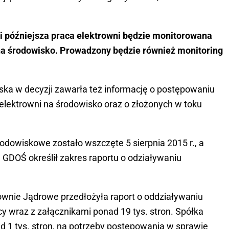
i późniejsza praca elektrowni będzie monitorowana
na środowisko. Prowadzony będzie również monitoring
ka w decyzji zawarła też informację o postępowaniu
elektrowni na środowisko oraz o złożonych w toku
odowiskowe zostało wszczęte 5 sierpnia 2015 r., a
GDOŚ określił zakres raportu o odziaływaniu
rownie Jądrowe przedłożyła raport o oddziaływaniu
cy wraz z załącznikami ponad 19 tys. stron. Spółka
d 1 tys. stron, na potrzeby postępowania w sprawie