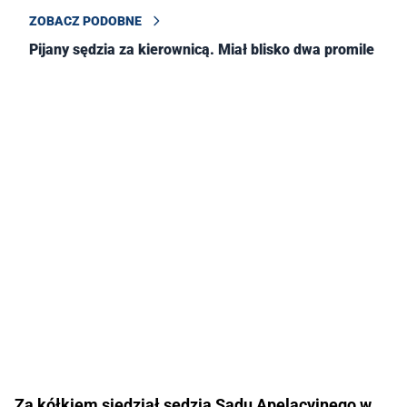
ZOBACZ PODOBNE
Pijany sędzia za kierownicą. Miał blisko dwa promile
Za kółkiem siedział sędzia Sądu Apelacyjnego w