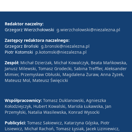
Redaktor naczelny:
Grzegorz Wierzchołowski
g.wierzcholowski@niezalezna.pl
Zastępcy redaktora naczelnego:
Grzegorz Broński
g.bronski@niezalezna.pl
Piotr Kotomski
p.kotomski@niezalezna.pl
Zespół:
Michał Dzierżak, Michał Kowalczyk, Beata Mańkowska,
Janusz Milewski, Tomasz Grodecki, Sabina Treffler, Aleksander
Mimier, Przemysław Obłuski, Magdalena Żuraw, Anna Zyzek,
Mateusz Mol, Mateusz Święcicki
Współpracownicy:
Tomasz Duklanowski, Agnieszka
Kołodziejczyk, Hubert Kowalski, Mariola Łukawska, Jan
Przemyłski, Natalia Wasilewska, Konrad Wysocki
Publicyści:
Tomasz Sakiewicz, Katarzyna Gójska, Piotr
Lisiewicz, Michał Rachoń, Tomasz Łysiak, Jacek Liziniewicz,