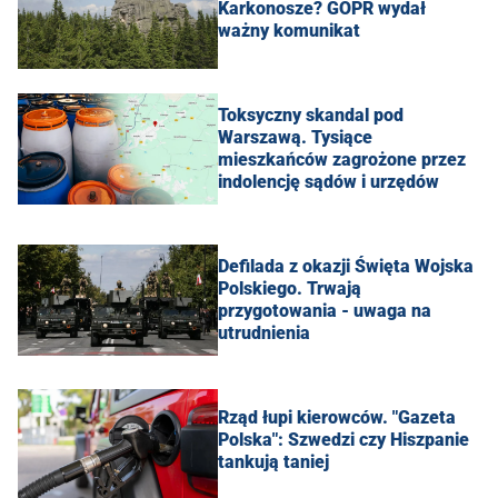
Karkonosze? GOPR wydał
ważny komunikat
Toksyczny skandal pod
Warszawą. Tysiące
mieszkańców zagrożone przez
indolencję sądów i urzędów
Defilada z okazji Święta Wojska
Polskiego. Trwają
przygotowania - uwaga na
utrudnienia
Rząd łupi kierowców. "Gazeta
Polska": Szwedzi czy Hiszpanie
tankują taniej