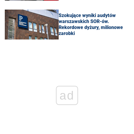
Szokujące wyniki audytów
warszawskich SOR-ów.
Rekordowe dyżury, milionowe
zarobki
ad