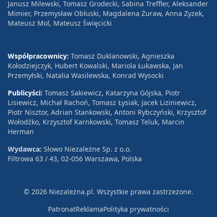
Janusz Milewski, Tomasz Grodecki, Sabina Treffler, Aleksander
Mimier, Przemysław Obłuski, Magdalena Żuraw, Anna Zyzek,
Mateusz Mol, Mateusz Święcicki
Współpracownicy:
Tomasz Duklanowski, Agnieszka
Kołodziejczyk, Hubert Kowalski, Mariola Łukawska, Jan
Przemyłski, Natalia Wasilewska, Konrad Wysocki
Publicyści:
Tomasz Sakiewicz, Katarzyna Gójska, Piotr
Lisiewicz, Michał Rachoń, Tomasz Łysiak, Jacek Liziniewicz,
Piotr Nisztor, Adrian Stankowski, Antoni Rybczyński, Krzysztof
Wołodźko, Krzysztof Karnkowski, Tomasz Teluk, Marcin
Herman
Wydawca:
Słowo Niezależne Sp. z o.o.
Filtrowa 63 / 43, 02-056 Warszawa, Polska
© 2026 Niezależna.pl. Wszystkie prawa zastrzeżone.
Patronat
Reklama
Polityka prywatności