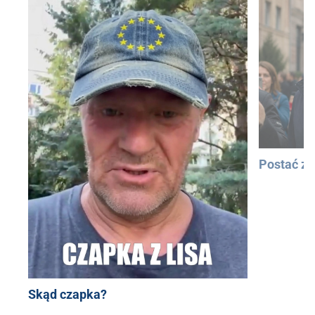
Postać z
Skąd czapka?