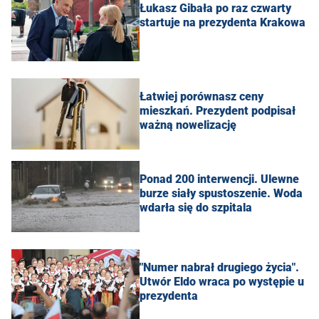
Łukasz Gibała po raz czwarty
startuje na prezydenta Krakowa
Łatwiej porównasz ceny
mieszkań. Prezydent podpisał
ważną nowelizację
Ponad 200 interwencji. Ulewne
burze siały spustoszenie. Woda
wdarła się do szpitala
"Numer nabrał drugiego życia".
Utwór Eldo wraca po występie u
prezydenta