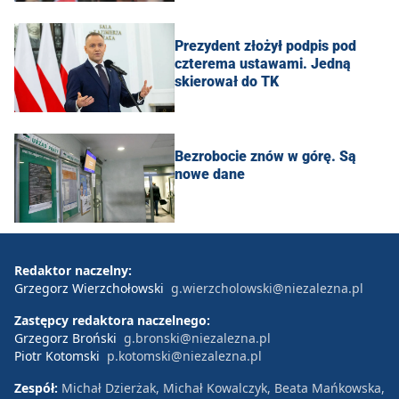
Prezydent złożył podpis pod
czterema ustawami. Jedną
skierował do TK
Bezrobocie znów w górę. Są
nowe dane
Redaktor naczelny:
Grzegorz Wierzchołowski
g.wierzcholowski@niezalezna.pl
Zastępcy redaktora naczelnego:
Grzegorz Broński
g.bronski@niezalezna.pl
Piotr Kotomski
p.kotomski@niezalezna.pl
Zespół:
Michał Dzierżak, Michał Kowalczyk, Beata Mańkowska,