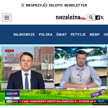
WESPRZYJ
SKLEP
NEWSLETTER
NAJNOWSZE
POLSKA
ŚWIAT
PETYCJE
MEMY
G
PrtSc/ TVP Info