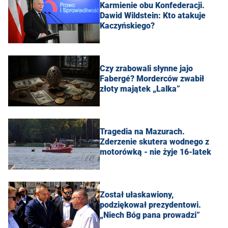
Karmienie obu Konfederacji.
Dawid Wildstein: Kto atakuje
Kaczyńskiego?
Czy zrabowali słynne jajo
Fabergé? Morderców zwabił
złoty majątek „Lalka”
Tragedia na Mazurach.
Zderzenie skutera wodnego z
motorówką - nie żyje 16-latek
Został ułaskawiony,
podziękował prezydentowi.
„Niech Bóg pana prowadzi”