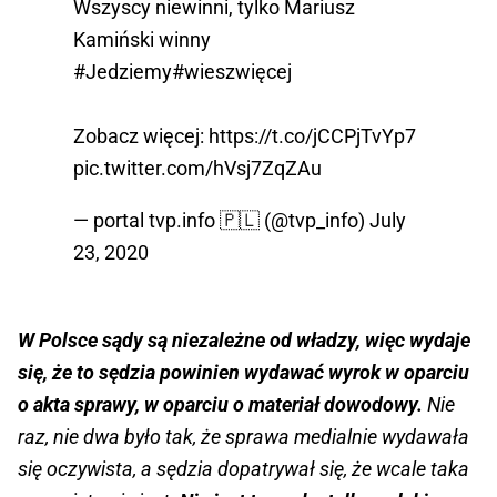
Wszyscy niewinni, tylko Mariusz
Kamiński winny
#Jedziemy
#wieszwięcej
Zobacz więcej:
https://t.co/jCCPjTvYp7
pic.twitter.com/hVsj7ZqZAu
— portal tvp.info 🇵🇱 (@tvp_info)
July
23, 2020
W Polsce sądy są niezależne od władzy, więc wydaje
się, że to sędzia powinien wydawać wyrok w oparciu
o akta sprawy, w oparciu o materiał dowodowy.
Nie
raz, nie dwa było tak, że sprawa medialnie wydawała
się oczywista, a sędzia dopatrywał się, że wcale taka