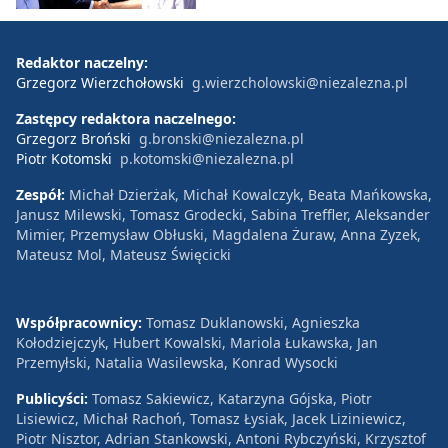
Redaktor naczelny:
Grzegorz Wierzchołowski
g.wierzcholowski@niezalezna.pl
Zastępcy redaktora naczelnego:
Grzegorz Broński
g.bronski@niezalezna.pl
Piotr Kotomski
p.kotomski@niezalezna.pl
Zespół:
Michał Dzierżak, Michał Kowalczyk, Beata Mańkowska,
Janusz Milewski, Tomasz Grodecki, Sabina Treffler, Aleksander
Mimier, Przemysław Obłuski, Magdalena Żuraw, Anna Zyzek,
Mateusz Mol, Mateusz Święcicki
Współpracownicy:
Tomasz Duklanowski, Agnieszka
Kołodziejczyk, Hubert Kowalski, Mariola Łukawska, Jan
Przemyłski, Natalia Wasilewska, Konrad Wysocki
Publicyści:
Tomasz Sakiewicz, Katarzyna Gójska, Piotr
Lisiewicz, Michał Rachoń, Tomasz Łysiak, Jacek Liziniewicz,
Piotr Nisztor, Adrian Stankowski, Antoni Rybczyński, Krzysztof