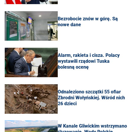
Bezrobocie znów w górę. Są
nowe dane
Alarm, rakieta i cisza. Polacy
wystawili rządowi Tuska
bolesną ocenę
Odnaleziono szczątki 55 ofiar
Zbrodni Wołyńskiej. Wśród nich
26 dzieci
W Kanale Gliwickim wstrzymano
śluzowanie. Wody Polskie