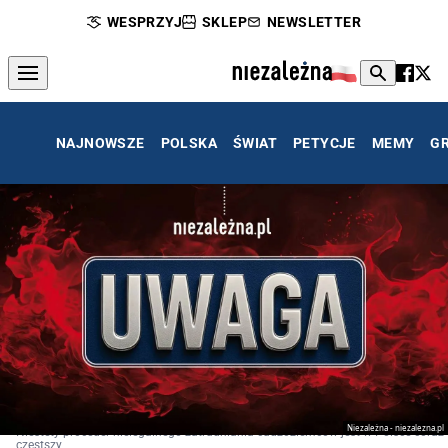
WESPRZYJ
SKLEP
NEWSLETTER
NAJNOWSZE
POLSKA
ŚWIAT
PETYCJE
MEMY
G
Niezależna - niezalezna.pl
Niestety proceder nielegalnego zatrudniania cudzoziemców jest w Polsce coraz
częstszy