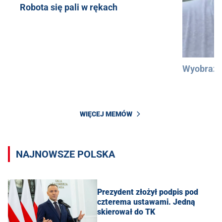
Robota się pali w rękach
Wyobraźc
WIĘCEJ MEMÓW
NAJNOWSZE POLSKA
Prezydent złożył podpis pod
czterema ustawami. Jedną
skierował do TK