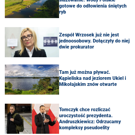
gotowe do odłowienia śniętych
ryb
Zespół Wrzosek już nie jest
jednoosobowy. Dołączyły do niej
dwie prokurator
Tam już można pływać.
Kąpieliska nad jeziorem Ukiel i
Mikołajskim znów otwarte
Tomczyk chce rozliczać
uroczystość prezydenta.
Andruszkiewicz: Odrzucamy
kompleksy pseudoelity