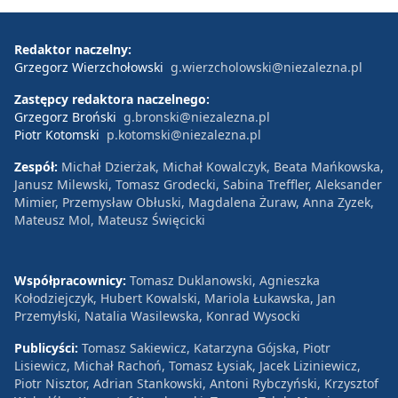
Redaktor naczelny:
Grzegorz Wierzchołowski
g.wierzcholowski@niezalezna.pl
Zastępcy redaktora naczelnego:
Grzegorz Broński
g.bronski@niezalezna.pl
Piotr Kotomski
p.kotomski@niezalezna.pl
Zespół:
Michał Dzierżak, Michał Kowalczyk, Beata Mańkowska,
Janusz Milewski, Tomasz Grodecki, Sabina Treffler, Aleksander
Mimier, Przemysław Obłuski, Magdalena Żuraw, Anna Zyzek,
Mateusz Mol, Mateusz Święcicki
Współpracownicy:
Tomasz Duklanowski, Agnieszka
Kołodziejczyk, Hubert Kowalski, Mariola Łukawska, Jan
Przemyłski, Natalia Wasilewska, Konrad Wysocki
Publicyści:
Tomasz Sakiewicz, Katarzyna Gójska, Piotr
Lisiewicz, Michał Rachoń, Tomasz Łysiak, Jacek Liziniewicz,
Piotr Nisztor, Adrian Stankowski, Antoni Rybczyński, Krzysztof