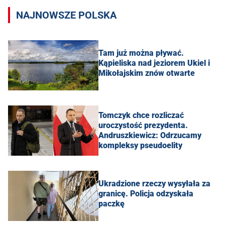
NAJNOWSZE POLSKA
Tam już można pływać.
Kąpieliska nad jeziorem Ukiel i
Mikołajskim znów otwarte
Tomczyk chce rozliczać
uroczystość prezydenta.
Andruszkiewicz: Odrzucamy
kompleksy pseudoelity
Ukradzione rzeczy wysyłała za
granicę. Policja odzyskała
paczkę