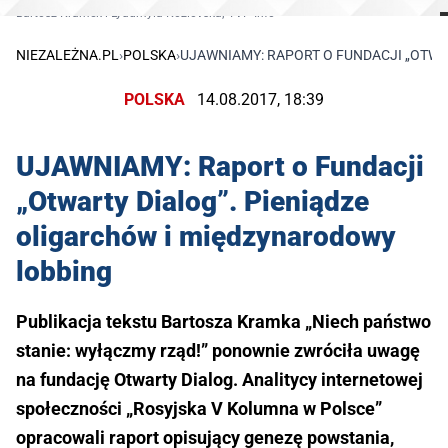
Bartosz Kramek i Lyudmyla Kozlovska; TVP Info
NIEZALEŻNA.PL
›
POLSKA
›
UJAWNIAMY: RAPORT O FUNDACJI „OTWA
POLSKA
14.08.2017, 18:39
UJAWNIAMY: Raport o Fundacji
„Otwarty Dialog”. Pieniądze
oligarchów i międzynarodowy
lobbing
Publikacja tekstu Bartosza Kramka „Niech państwo
stanie: wyłączmy rząd!” ponownie zwróciła uwagę
na fundację Otwarty Dialog. Analitycy internetowej
społeczności „Rosyjska V Kolumna w Polsce”
opracowali raport opisujący genezę powstania,