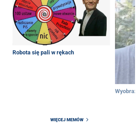
Robota się pali w rękach
Wyobraźc
WIĘCEJ MEMÓW