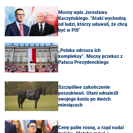
Mocny wpis Jarosława
Kaczyńskiego. "Ataki wychodzą
od ludzi, którzy udawali, że chcą
być w PiS"
„Polska odrzuca ich
kompleksy”. Mocny przekaz z
Pałacu Prezydenckiego
Szczęśliwe zakończenie
poszukiwań. Ułani odnaleźli
swojego konia po dwóch
miesiącach
Ceny paliw rosną, a rząd nadal