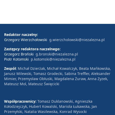
Redaktor naczelny:
Grzegorz Wierzchołowski
g.wierzcholowski@niezalezna.pl
Zastępcy redaktora naczelnego:
Grzegorz Broński
g.bronski@niezalezna.pl
Piotr Kotomski
p.kotomski@niezalezna.pl
Zespół:
Michał Dzierżak, Michał Kowalczyk, Beata Mańkowska,
Janusz Milewski, Tomasz Grodecki, Sabina Treffler, Aleksander
Mimier, Przemysław Obłuski, Magdalena Żuraw, Anna Zyzek,
Mateusz Mol, Mateusz Święcicki
Współpracownicy:
Tomasz Duklanowski, Agnieszka
Kołodziejczyk, Hubert Kowalski, Mariola Łukawska, Jan
Przemyłski, Natalia Wasilewska, Konrad Wysocki