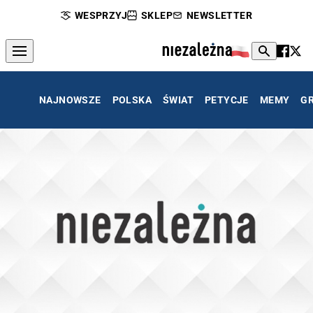
WESPRZYJ
SKLEP
NEWSLETTER
NAJNOWSZE
POLSKA
ŚWIAT
PETYCJE
MEMY
G