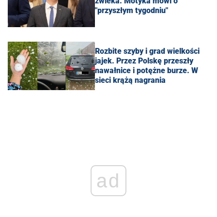
zwleka. Motyka mówi o
"przyszłym tygodniu"
Rozbite szyby i grad wielkości
jajek. Przez Polskę przeszły
nawałnice i potężne burze. W
sieci krążą nagrania
ad