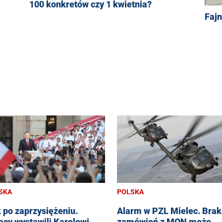
100 konkretów czy 1 kwietnia?
Faj
SKA
POLSKA
 po zaprzysiężeniu.
Alarm w PZL Mielec. Brak
acy wystawili Karolowi
zamówień z MON może