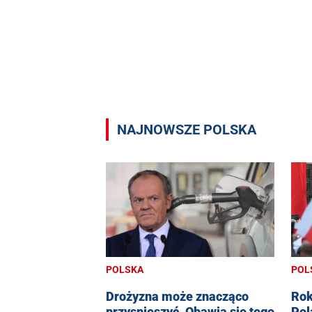
NAJNOWSZE POLSKA
POLSKA
POL
Drożyzna może znacząco
Rok
przyspieszyć. Obawia się tego
Pol