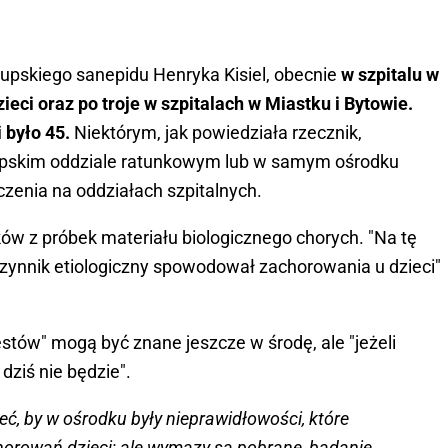
łupskiego sanepidu Henryka Kisiel, obecnie
w szpitalu w
ieci oraz po troje w szpitalach w Miastku i Bytowie.
 było 45.
Niektórym, jak powiedziała rzecznik,
pskim oddziale ratunkowym lub w samym ośrodku
zenia na oddziałach szpitalnych.
ów z próbek materiału biologicznego chorych. "Na tę
czynnik etiologiczny spowodował zachorowania u dzieci"
estów" mogą być znane jeszcze w środę, ale "jeżeli
dziś nie będzie".
ć, by w ośrodku były nieprawidłowości, które
horowań dzieci; ale wymazy są pobrane, badanie