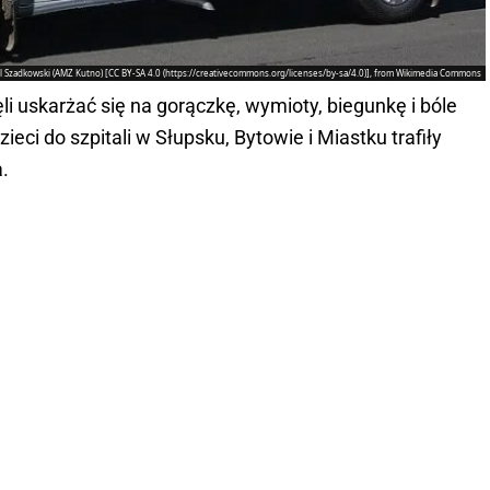
ol Szadkowski (AMZ Kutno) [CC BY-SA 4.0 (https://creativecommons.org/licenses/by-sa/4.0)], from Wikimedia Commons
li uskarżać się na gorączkę, wymioty, biegunkę i bóle
eci do szpitali w Słupsku, Bytowie i Miastku trafiły
.