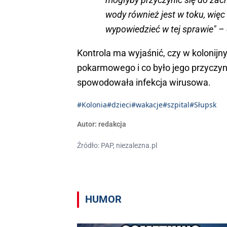
wody również jest w toku, więc
wypowiedzieć w tej sprawie" –
Kontrola ma wyjaśnić, czy w kolonij
pokarmowego i co było jego przyczyn
spowodowała infekcja wirusowa.
#Kolonia
#dzieci
#wakacje
#szpital
#Słupsk
Autor:
redakcja
Źródło: PAP, niezalezna.pl
HUMOR