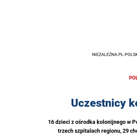
NIEZALEŻNA.PL
›
POLS
PO
Uczestnicy kol
16 dzieci z ośrodka kolonijnego w 
trzech szpitalach regionu, 29 c