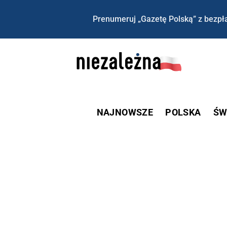
Prenumeruj „Gazetę Polską” z bezpła
NAJNOWSZE
POLSKA
ŚW