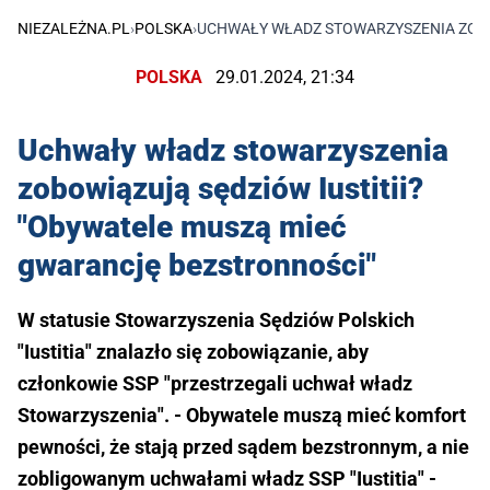
NIEZALEŻNA.PL
›
POLSKA
›
UCHWAŁY WŁADZ STOWARZYSZENIA ZOBO
POLSKA
29.01.2024, 21:34
Uchwały władz stowarzyszenia
zobowiązują sędziów Iustitii?
"Obywatele muszą mieć
gwarancję bezstronności"
W statusie Stowarzyszenia Sędziów Polskich
"Iustitia" znalazło się zobowiązanie, aby
członkowie SSP "przestrzegali uchwał władz
Stowarzyszenia". - Obywatele muszą mieć komfort
pewności, że stają przed sądem bezstronnym, a nie
zobligowanym uchwałami władz SSP "Iustitia" -