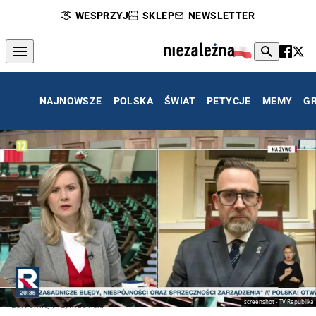
WESPRZYJ
SKLEP
NEWSLETTER
NAJNOWSZE
POLSKA
ŚWIAT
PETYCJE
MEMY
G
screenshot - TV Republika
Bartłomiej Przymusiński