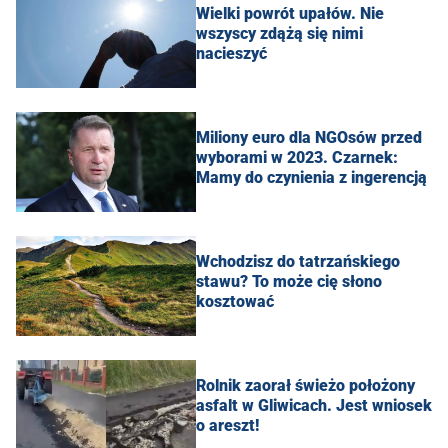
Wielki powrót upałów. Nie
wszyscy zdążą się nimi
nacieszyć
Miliony euro dla NGOsów przed
wyborami w 2023. Czarnek:
Mamy do czynienia z ingerencją
Wchodzisz do tatrzańskiego
stawu? To może cię słono
kosztować
Rolnik zaorał świeżo położony
asfalt w Gliwicach. Jest wniosek
o areszt!