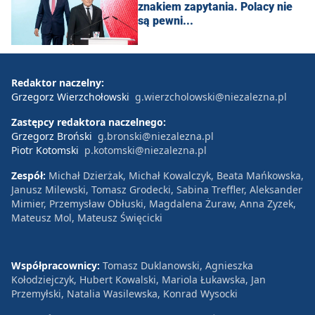
znakiem zapytania. Polacy nie
są pewni...
Redaktor naczelny:
Grzegorz Wierzchołowski
g.wierzcholowski@niezalezna.pl
Zastępcy redaktora naczelnego:
Grzegorz Broński
g.bronski@niezalezna.pl
Piotr Kotomski
p.kotomski@niezalezna.pl
Zespół:
Michał Dzierżak, Michał Kowalczyk, Beata Mańkowska,
Janusz Milewski, Tomasz Grodecki, Sabina Treffler, Aleksander
Mimier, Przemysław Obłuski, Magdalena Żuraw, Anna Zyzek,
Mateusz Mol, Mateusz Święcicki
Współpracownicy:
Tomasz Duklanowski, Agnieszka
Kołodziejczyk, Hubert Kowalski, Mariola Łukawska, Jan
Przemyłski, Natalia Wasilewska, Konrad Wysocki