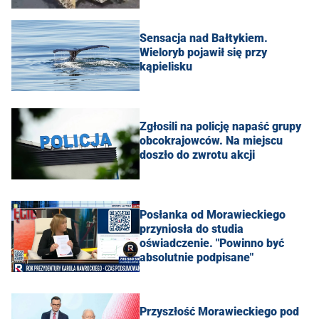
Sensacja nad Bałtykiem.
Wieloryb pojawił się przy
kąpielisku
Zgłosili na policję napaść grupy
obcokrajowców. Na miejscu
doszło do zwrotu akcji
Posłanka od Morawieckiego
przyniosła do studia
oświadczenie. "Powinno być
absolutnie podpisane"
Przyszłość Morawieckiego pod