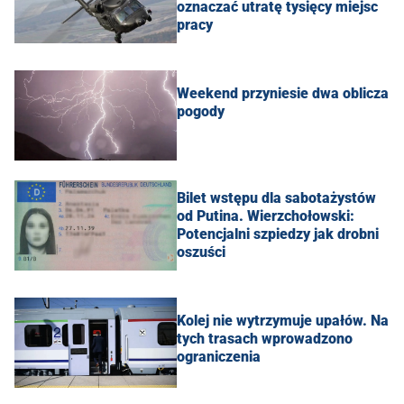
oznaczać utratę tysięcy miejsc
pracy
Weekend przyniesie dwa oblicza
pogody
Bilet wstępu dla sabotażystów
od Putina. Wierzchołowski:
Potencjalni szpiedzy jak drobni
oszuści
Kolej nie wytrzymuje upałów. Na
tych trasach wprowadzono
ograniczenia