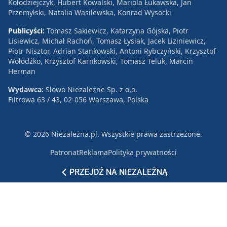
Kołodziejczyk, Hubert Kowalski, Mariola Łukawska, Jan
Przemyłski, Natalia Wasilewska, Konrad Wysocki
Publicyści:
Tomasz Sakiewicz, Katarzyna Gójska, Piotr
Lisiewicz, Michał Rachoń, Tomasz Łysiak, Jacek Liziniewicz,
Piotr Nisztor, Adrian Stankowski, Antoni Rybczyński, Krzysztof
Wołodźko, Krzysztof Karnkowski, Tomasz Teluk, Marcin
Herman
Wydawca:
Słowo Niezależne Sp. z o.o.
Filtrowa 63 / 43, 02-056 Warszawa, Polska
© 2026 Niezależna.pl. Wszystkie prawa zastrzeżone.
Patronat
Reklama
Polityka prywatności
PRZEJDŹ NA NIEZALEŻNĄ