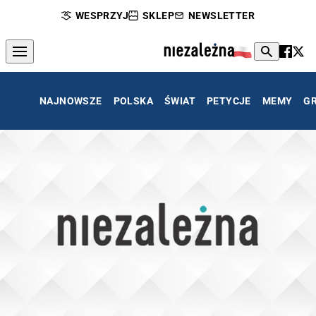
WESPRZYJ
SKLEP
NEWSLETTER
NAJNOWSZE
POLSKA
ŚWIAT
PETYCJE
MEMY
G