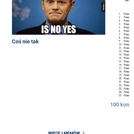
Coś nie tak
100 konkr
WIĘCEJ MEMÓW