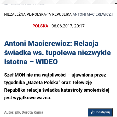
Igor Smirnow/Gazeta Polska
NIEZALEŻNA.PL
›
POLSKA
›
TV REPUBLIKA
›
​ANTONI MACIEREWICZ: R
POLSKA
06.06.2017, 20:17
​Antoni Macierewicz: Relacja
świadka ws. tupolewa niezwykle
istotna – WIDEO
Szef MON nie ma wątpliwości – ujawniona przez
tygodnika „Gazeta Polska” oraz Telewizję
Republika relacja świadka katastrofy smoleńskiej
jest wyjątkowo ważna.
Autor:
plk
,
Dorota Kania
Udostępnij