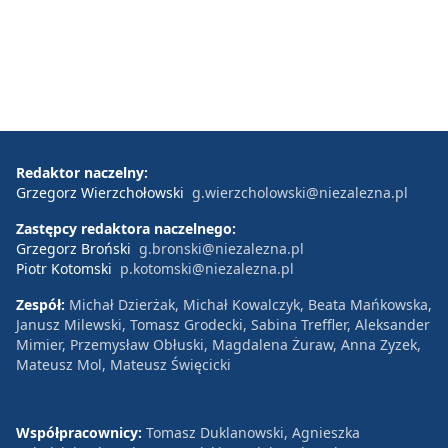
Redaktor naczelny:
Grzegorz Wierzchołowski
g.wierzcholowski@niezalezna.pl
Zastępcy redaktora naczelnego:
Grzegorz Broński
g.bronski@niezalezna.pl
Piotr Kotomski
p.kotomski@niezalezna.pl
Zespół:
Michał Dzierżak, Michał Kowalczyk, Beata Mańkowska,
Janusz Milewski, Tomasz Grodecki, Sabina Treffler, Aleksander
Mimier, Przemysław Obłuski, Magdalena Żuraw, Anna Zyzek,
Mateusz Mol, Mateusz Święcicki
Współpracownicy:
Tomasz Duklanowski, Agnieszka