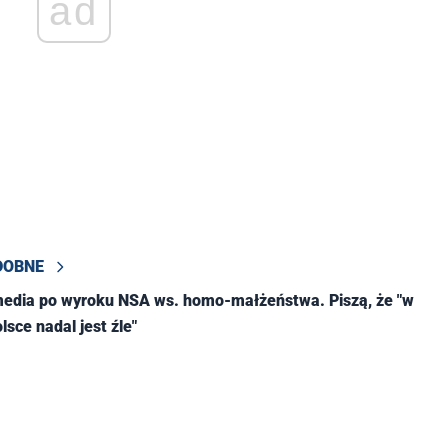
ad
DOBNE
media po wyroku NSA ws. homo-małżeństwa. Piszą, że "w
olsce nadal jest źle"