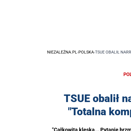
NIEZALEŻNA.PL
›
POLSKA
›
TSUE OBALIŁ NARR
PO
TSUE obalił n
"Totalna komp
"Całkowita klęska... Pytanie brzm