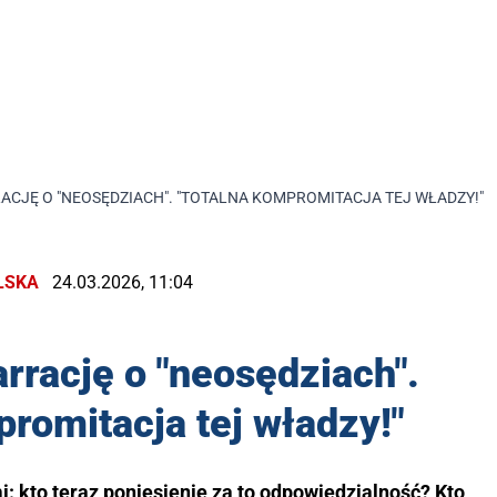
ACJĘ O "NEOSĘDZIACH". "TOTALNA KOMPROMITACJA TEJ WŁADZY!"
LSKA
24.03.2026, 11:04
arrację o "neosędziach".
romitacja tej władzy!"
i: kto teraz poniesienie za to odpowiedzialność? Kto