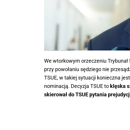
Waldemar Żurek
We wtorkowym orzeczeniu Trybunał 
przy powołaniu sędziego nie przesądz
TSUE, w takiej sytuacji konieczna je
nominacją. Decyzja TSUE to
klęska s
skierował do TSUE pytania prejudycj