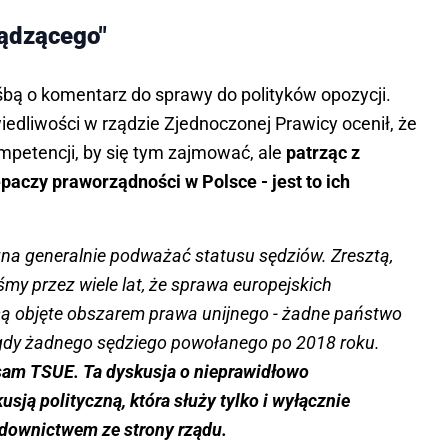
ządzącego"
ośbą o komentarz do sprawy do polityków opozycji.
iedliwości w rządzie Zjednoczonej Prawicy ocenił, że
petencji, by się tym zajmować, ale
patrząc z
paczy praworządności w Polsce - jest to ich
na generalnie podważać statusu sędziów. Zresztą,
śmy przez wiele lat, że sprawa europejskich
są objęte obszarem prawa unijnego - żadne państwo
igdy żadnego sędziego powołanego po 2018 roku.
 sam TSUE. Ta dyskusja o nieprawidłowo
sją polityczną, która służy tylko i wyłącznie
ądownictwem ze strony rządu.