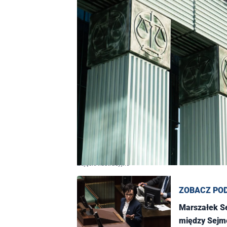
Zdjęcie ilustracyjne
ZOBACZ PO
Marszałek Se
między Sejm