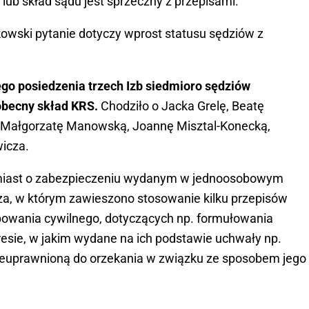
 lub skład sądu jest sprzeczny z przepisami.
kowski pytanie dotyczy wprost statusu sędziów z
o posiedzenia trzech Izb siedmioro sędziów
 obecny skład KRS.
Chodziło o Jacka Grelę, Beatę
, Małgorzatę Manowską, Joannę Misztal-Konecką,
icza.
miast o zabezpieczeniu wydanym w jednoosobowym
za, w którym zawieszono stosowanie kilku przepisów
powania cywilnego, dotyczących np. formułowania
esie, w jakim wydane na ich podstawie uchwały np.
euprawnioną do orzekania w związku ze sposobem jego