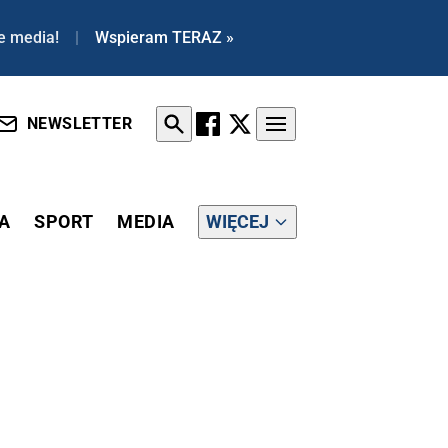
e media!
|
Wspieram TERAZ »
NEWSLETTER
A
SPORT
MEDIA
WIĘCEJ
OSIEDZENIE MIAŁO SIĘ NIE ODBYĆ