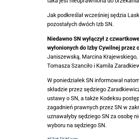
taka jest nieuprawniona do orzekania
Jak podkreślał wcześniej sędzia Las
pozostałych dwóch Izb SN.
Niedawno SN wyłączył z czwartkoweg
wyłonionych do Izby Cywilnej przez
Janiszewską, Marcina Krajewskiego
Tomasza Szanciło i Kamila Zaradkiew
W poniedziałek SN informował nato
składzie przez sędziego Zaradkiewic
ustawy o SN, a także Kodeksu postę
zagadnień prawnych przez SN w zakr
uznawałyby sędziego SN za osobę ni
wyboru na sędziego SN.
#SN
#.TK
#Sejm