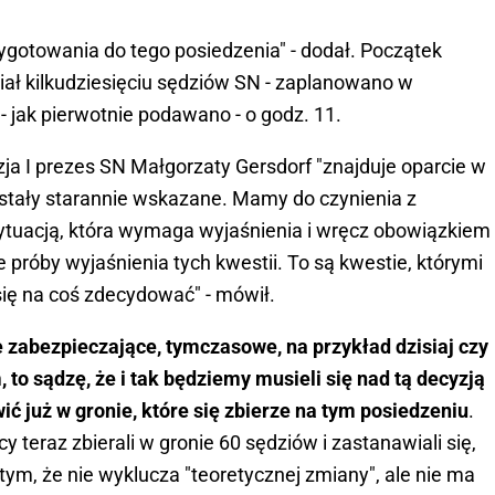
ygotowania do tego posiedzenia" - dodał. Początek
iał kilkudziesięciu sędziów SN - zaplanowano w
 - jak pierwotnie podawano - o godz. 11.
zja I prezes SN Małgorzaty Gersdorf "znajduje oparcie w
ostały starannie wskazane. Mamy do czynienia z
sytuacją, która wymaga wyjaśnienia i wręcz obowiązkiem
e próby wyjaśnienia tych kwestii. To są kwestie, którymi
 się na coś zdecydować" - mówił.
 zabezpieczające, tymczasowe, na przykład dzisiaj czy
to sądzę, że i tak będziemy musieli się nad tą decyzją
ć już w gronie, które się zbierze na tym posiedzeniu
.
teraz zbierali w gronie 60 sędziów i zastanawiali się,
y tym, że nie wyklucza "teoretycznej zmiany", ale nie ma