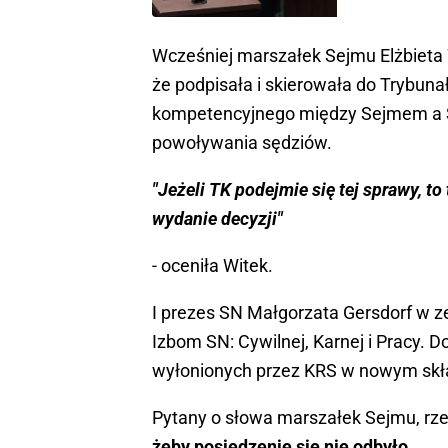
Wcześniej marszałek Sejmu Elżbieta 
że podpisała i skierowała do Trybuna
kompetencyjnego między Sejmem a S
powoływania sędziów.
"Jeżeli TK podejmie się tej sprawy, t
wydanie decyzji"
- oceniła Witek.
I prezes SN Małgorzata Gersdorf w z
Izbom SN: Cywilnej, Karnej i Pracy. 
wyłonionych przez KRS w nowym skład
Pytany o słowa marszałek Sejmu, rze
żeby posiedzenie się nie odbyło.