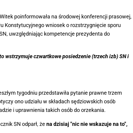
Witek poinformowała na środowej konferencji prasowej,
łu Konstytucyjnego wniosek o rozstrzygnięcie sporu
N, uwzględniając kompetencje prezydenta do
o to wstrzymuje czwartkowe posiedzenie (trzech izb) SN i
eszłym tygodniu przedstawiła pytanie prawne trzem
Dotyczy ono udziału w składach sędziowskich osób
zie i uprawnienia takich osób do orzekania.
cznik SN odparł, że
na dzisiaj "nic nie wskazuje na to",