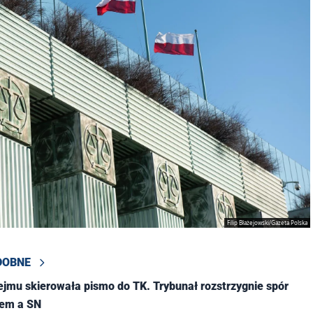
Filip Błażejowski/Gazeta Polska
DOBNE
jmu skierowała pismo do TK. Trybunał rozstrzygnie spór
em a SN