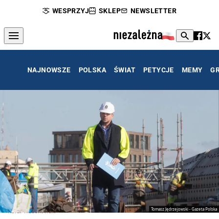
WESPRZYJ
SKLEP
NEWSLETTER
NAJNOWSZE
POLSKA
ŚWIAT
PETYCJE
MEMY
G
Tomasz Jędrzejowski - Gazeta Polska
Rafał Trzaskowski