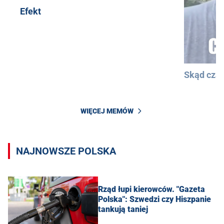
Efekt
Skąd cza
WIĘCEJ MEMÓW
NAJNOWSZE POLSKA
Rząd łupi kierowców. "Gazeta
Polska": Szwedzi czy Hiszpanie
tankują taniej