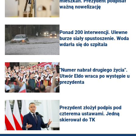
mieszkań. Prezydent podpisał
ważną nowelizację
Ponad 200 interwencji. Ulewne
burze siały spustoszenie. Woda
wdarła się do szpitala
"Numer nabrał drugiego życia".
Utwór Eldo wraca po występie u
prezydenta
Prezydent złożył podpis pod
czterema ustawami. Jedną
skierował do TK