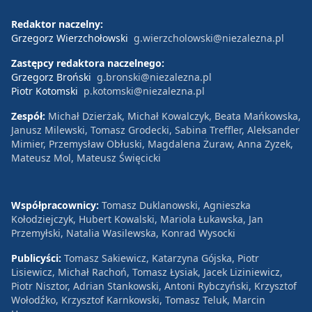
Redaktor naczelny:
Grzegorz Wierzchołowski
g.wierzcholowski@niezalezna.pl
Zastępcy redaktora naczelnego:
Grzegorz Broński
g.bronski@niezalezna.pl
Piotr Kotomski
p.kotomski@niezalezna.pl
Zespół:
Michał Dzierżak, Michał Kowalczyk, Beata Mańkowska,
Janusz Milewski, Tomasz Grodecki, Sabina Treffler, Aleksander
Mimier, Przemysław Obłuski, Magdalena Żuraw, Anna Zyzek,
Mateusz Mol, Mateusz Święcicki
Współpracownicy:
Tomasz Duklanowski, Agnieszka
Kołodziejczyk, Hubert Kowalski, Mariola Łukawska, Jan
Przemyłski, Natalia Wasilewska, Konrad Wysocki
Publicyści:
Tomasz Sakiewicz, Katarzyna Gójska, Piotr
Lisiewicz, Michał Rachoń, Tomasz Łysiak, Jacek Liziniewicz,
Piotr Nisztor, Adrian Stankowski, Antoni Rybczyński, Krzysztof
Wołodźko, Krzysztof Karnkowski, Tomasz Teluk, Marcin