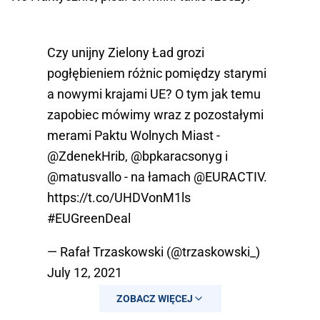
Czy unijny Zielony Ład grozi
pogłębieniem różnic pomiędzy starymi
a nowymi krajami UE? O tym jak temu
zapobiec mówimy wraz z pozostałymi
merami Paktu Wolnych Miast -
@ZdenekHrib
,
@bpkaracsonyg
i
@matusvallo
- na łamach
@EURACTIV
.
https://t.co/UHDVonM1ls
#EUGreenDeal
— Rafał Trzaskowski (@trzaskowski_)
July 12, 2021
ZOBACZ WIĘCEJ