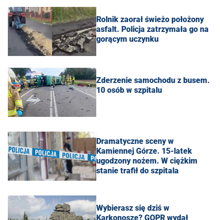
Rolnik zaorał świeżo położony
asfalt. Policja zatrzymała go na
gorącym uczynku
Zderzenie samochodu z busem.
10 osób w szpitalu
Dramatyczne sceny w
Kamiennej Górze. 15-latek
ugodzony nożem. W ciężkim
stanie trafił do szpitala
Wybierasz się dziś w
Karkonosze? GOPR wydał