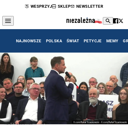
WESPRZYJ
SKLEP
NEWSLETTER
NAJNOWSZE
POLSKA
ŚWIAT
PETYCJE
MEMY
G
X.com/Rafał Trzaskowski - X.com/Rafał Trzaskowski
Rafał Trzaskowski