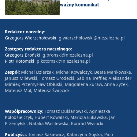
ważny komunikat
Redaktor naczelny:
Grzegorz Wierzchołowski
g.wierzcholowski@niezalezna.pl
Zastępcy redaktora naczelnego:
Grzegorz Broński
g.bronski@niezalezna.pl
Piotr Kotomski
p.kotomski@niezalezna.pl
Zespół:
Michał Dzierżak, Michał Kowalczyk, Beata Mańkowska,
Janusz Milewski, Tomasz Grodecki, Sabina Treffler, Aleksander
Mimier, Przemysław Obłuski, Magdalena Żuraw, Anna Zyzek,
Mateusz Mol, Mateusz Święcicki
Współpracownicy:
Tomasz Duklanowski, Agnieszka
Kołodziejczyk, Hubert Kowalski, Mariola Łukawska, Jan
Przemyłski, Natalia Wasilewska, Konrad Wysocki
Publicyści:
Tomasz Sakiewicz, Katarzyna Gójska, Piotr