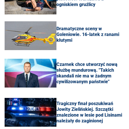
ogniskiem gruźlicy
Dramatyczne sceny w
Goleniowie. 16-latek z ranami
kłutymi
Czarnek chce utworzyć nową
służbę mundurową. "Takich
skandali nie ma w żadnym
cywilizowanym państwie"
Tragiczny finał poszukiwań
Jowity Zielińskiej. Szczątki
znalezione w lesie pod Lisinami
należały do zaginionej