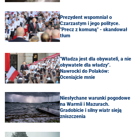
Prezydent wspomniał o
Czarzastym i jego polityce.
"Precz z komuną" - skandował
tłum
"Władza jest dla obywateli, a nie
obywatele dla władzy".
Nawrocki do Polaków:
Oceniajcie mnie
Niesłychane warunki pogodowe
na Warmii i Mazurach.
Gradobicie i silny wiatr sieją
zniszczenia