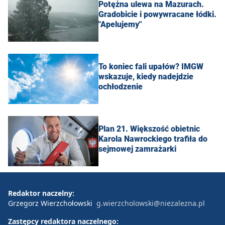
Potężna ulewa na Mazurach.
Gradobicie i powywracane łódki.
"Apelujemy"
To koniec fali upałów? IMGW
wskazuje, kiedy nadejdzie
ochłodzenie
Plan 21. Większość obietnic
Karola Nawrockiego trafiła do
sejmowej zamrażarki
Redaktor naczelny:
Grzegorz Wierzchołowski
g.wierzcholowski@niezalezna.pl
Zastępcy redaktora naczelnego: