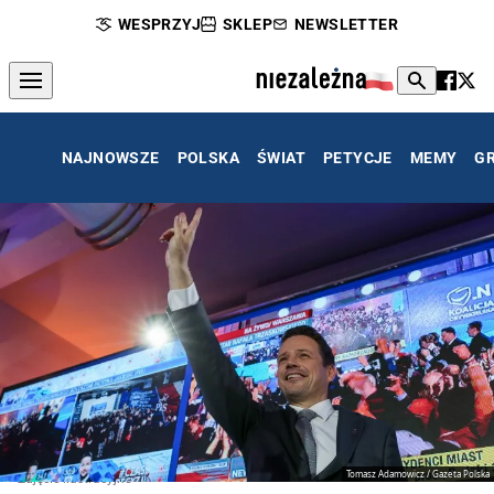
WESPRZYJ
SKLEP
NEWSLETTER
NAJNOWSZE
POLSKA
ŚWIAT
PETYCJE
MEMY
G
Tomasz Adamowicz / Gazeta Polska
Zdjęcie ilustracyjne