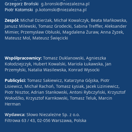
Grzegorz Broński
g.bronski@niezalezna.pl
Piotr Kotomski
p.kotomski@niezalezna.pl
Zespół:
Michał Dzierżak, Michał Kowalczyk, Beata Mańkowska,
Janusz Milewski, Tomasz Grodecki, Sabina Treffler, Aleksander
Mimier, Przemysław Obłuski, Magdalena Żuraw, Anna Zyzek,
Mateusz Mol, Mateusz Święcicki
Współpracownicy:
Tomasz Duklanowski, Agnieszka
Kołodziejczyk, Hubert Kowalski, Mariola Łukawska, Jan
Przemyłski, Natalia Wasilewska, Konrad Wysocki
Publicyści:
Tomasz Sakiewicz, Katarzyna Gójska, Piotr
Lisiewicz, Michał Rachoń, Tomasz Łysiak, Jacek Liziniewicz,
Piotr Nisztor, Adrian Stankowski, Antoni Rybczyński, Krzysztof
Wołodźko, Krzysztof Karnkowski, Tomasz Teluk, Marcin
Herman
Wydawca:
Słowo Niezależne Sp. z o.o.
Filtrowa 63 / 43, 02-056 Warszawa, Polska