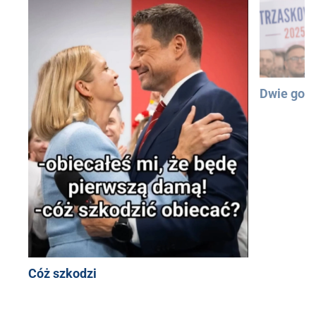
Dwie god
Cóż szkodzi