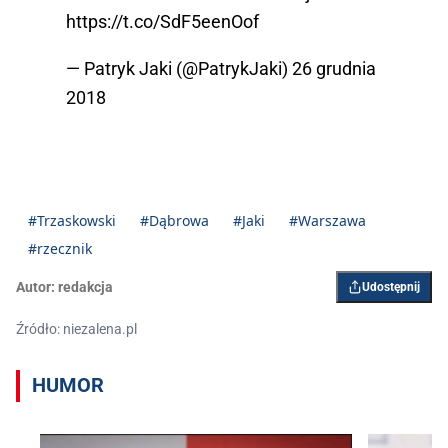
https://t.co/SdF5eenOof
— Patryk Jaki (@PatrykJaki)
26 grudnia
2018
#Trzaskowski
#Dąbrowa
#Jaki
#Warszawa
#rzecznik
Autor:
redakcja
Udostępnij
Źródło: niezalena.pl
HUMOR